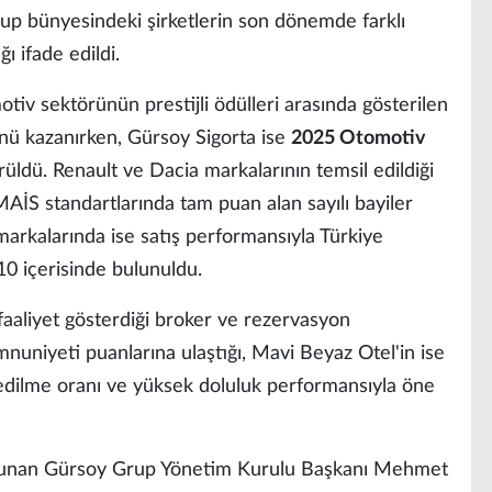
grup bünyesindeki şirketlerin son dönemde farklı
ı ifade edildi.
iv sektörünün prestijli ödülleri arasında gösterilen
ü kazanırken, Gürsoy Sigorta ise
2025 Otomotiv
üldü. Renault ve Dacia markalarının temsil edildiği
a MAİS standartlarında tam puan alan sayılı bayiler
markalarında ise satış performansıyla Türkiye
 10 içerisinde bulunuldu.
faaliyet gösterdiği broker ve rezervasyon
uniyeti puanlarına ulaştığı, Mavi Beyaz Otel'in ise
 edilme oranı ve yüksek doluluk performansıyla öne
ulunan Gürsoy Grup Yönetim Kurulu Başkanı Mehmet