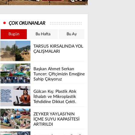
ÇOK OKUNANLAR
Bugün
Bu Hafta
Bu Ay
TARSUS KIRSALINDA YOL
ÇALIŞMALARI
Başkan Ahmet Serkan
Tuncer: Çiftçimizin Emeğine
Sahip Çıkıyoruz
Gülcan Kış: Plastik Atık
İthalatı ve Mikroplastik
Tehdidine Dikkat Çekti.
ZEYKER YAYLASI’NIN
İÇME SUYU KAPASİTESİ
ARTIRILDI