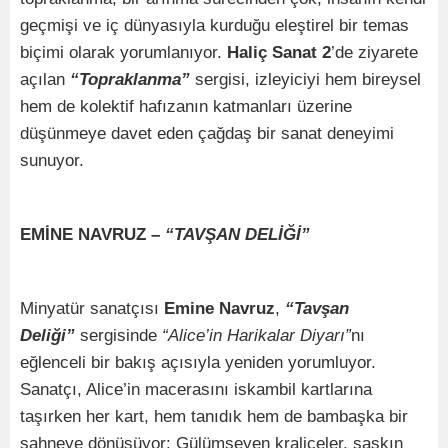
geçmişi ve iç dünyasıyla kurduğu eleştirel bir temas
biçimi olarak yorumlanıyor.
Haliç Sanat 2
’de ziyarete
açılan
“Topraklanma”
sergisi, izleyiciyi hem bireysel
hem de kolektif hafızanın katmanları üzerine
düşünmeye davet eden çağdaş bir sanat deneyimi
sunuyor.
EMİNE NAVRUZ –
“TAVŞAN DELİĞİ”
Minyatür sanatçısı
Emine Navruz
,
“Tavşan
Deliği”
sergisinde
“Alice’in Harikalar Diyarı”
nı
eğlenceli bir bakış açısıyla yeniden yorumluyor.
Sanatçı, Alice’in macerasını iskambil kartlarına
taşırken her kart, hem tanıdık hem de bambaşka bir
sahneye dönüşüyor: Gülümseyen kraliçeler, şaşkın