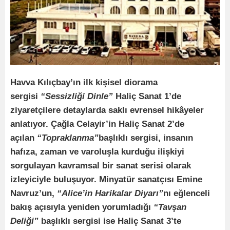
Havva Kılıçbay’ın ilk kişisel diorama
sergisi
“Sessizliği Dinle”
Haliç Sanat 1’de
ziyaretçilere detaylarda saklı evrensel hikâyeler
anlatıyor. Çağla Celayir’in Haliç Sanat 2’de
açılan
“Topraklanma”
başlıklı sergisi, insanın
hafıza, zaman ve varoluşla kurduğu ilişkiyi
sorgulayan kavramsal bir sanat serisi olarak
izleyiciyle buluşuyor. Minyatür sanatçısı Emine
Navruz’un,
“Alice’in Harikalar Diyarı”
nı eğlenceli
bakış açısıyla yeniden yorumladığı
“Tavşan
Deliği”
başlıklı sergisi ise Haliç Sanat 3’te