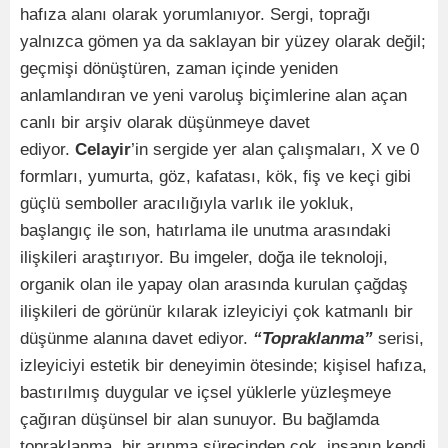
hafıza alanı olarak yorumlanıyor. Sergi, toprağı
yalnızca gömen ya da saklayan bir yüzey olarak değil;
geçmişi dönüştüren, zaman içinde yeniden
anlamlandıran ve yeni varoluş biçimlerine alan açan
canlı bir arşiv olarak düşünmeye davet
ediyor.
Celayir
’in sergide yer alan çalışmaları, X ve 0
formları, yumurta, göz, kafatası, kök, fiş ve keçi gibi
güçlü semboller aracılığıyla varlık ile yokluk,
başlangıç ile son, hatırlama ile unutma arasındaki
ilişkileri araştırıyor. Bu imgeler, doğa ile teknoloji,
organik olan ile yapay olan arasında kurulan çağdaş
ilişkileri de görünür kılarak izleyiciyi çok katmanlı bir
düşünme alanına davet ediyor.
“Topraklanma”
serisi,
izleyiciyi estetik bir deneyimin ötesinde; kişisel hafıza,
bastırılmış duygular ve içsel yüklerle yüzleşmeye
çağıran düşünsel bir alan sunuyor. Bu bağlamda
topraklanma, bir arınma sürecinden çok, insanın kendi