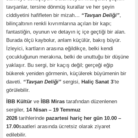
tavşanlar, tersine dönmüş kurallar ve her şeyin
ciddiyetini hafifleten bir mizah…
“Tavşan Deliği”
,
bilinçaltının renkli kıvrımlarına açılan bir kapı;
fantastiğin, oyunun ve detayın iç içe geçtiği bir alan.
Burada ölçü kaybolur, anlam küçülür, bakış büyür.
İzleyici, kartların arasına eğildikçe, belki kendi
çocukluğunun merakına, belki de unuttuğu bir düşüne
yaklaşır. Bu sergi, bir kaçış değil; gerçeği eğip
bükerek yeniden görmenin, küçülerek büyümenin bir
daveti.
“Tavşan Deliği”
sergisi,
Haliç Sanat 3
’te
görülebilir.
İBB Kültür
ve
İBB Miras
tarafından düzenlenen
sergiler,
14 Nisan – 19 Temmuz
2026
tarihlerinde
pazartesi hariç her gün
10.00 –
17.00
saatleri arasında
ücretsiz olarak ziyaret
edilebilir.