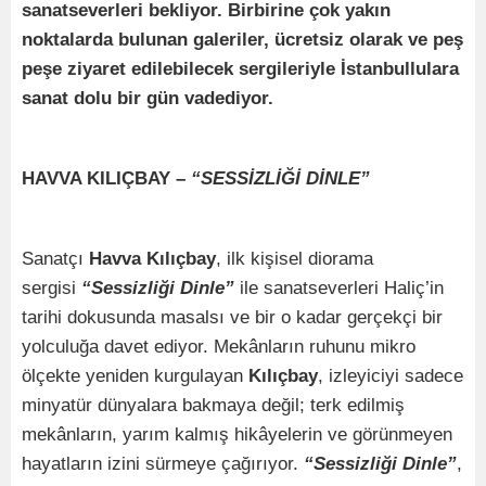
sanatseverleri bekliyor. Birbirine çok yakın
noktalarda bulunan galeriler, ücretsiz olarak ve peş
peşe ziyaret edilebilecek sergileriyle İstanbullulara
sanat dolu bir gün vadediyor.
HAVVA KILIÇBAY –
“SESSİZLİĞİ DİNLE”
Sanatçı
Havva Kılıçbay
, ilk kişisel diorama
sergisi
“Sessizliği Dinle”
ile sanatseverleri Haliç’in
tarihi dokusunda masalsı ve bir o kadar gerçekçi bir
yolculuğa davet ediyor. Mekânların ruhunu mikro
ölçekte yeniden kurgulayan
Kılıçbay
, izleyiciyi sadece
minyatür dünyalara bakmaya değil; terk edilmiş
mekânların, yarım kalmış hikâyelerin ve görünmeyen
hayatların izini sürmeye çağırıyor.
“Sessizliği Dinle”
,