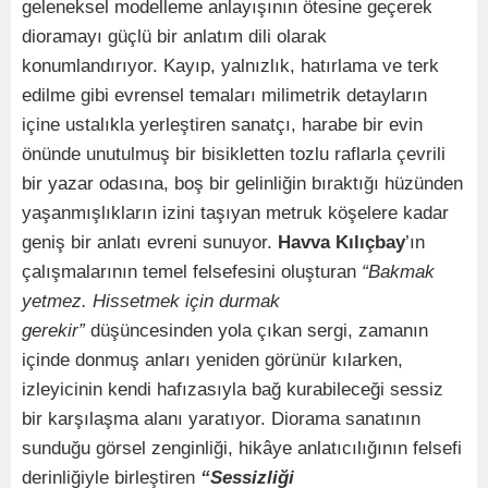
geleneksel modelleme anlayışının ötesine geçerek
dioramayı güçlü bir anlatım dili olarak
konumlandırıyor. Kayıp, yalnızlık, hatırlama ve terk
edilme gibi evrensel temaları milimetrik detayların
içine ustalıkla yerleştiren sanatçı, harabe bir evin
önünde unutulmuş bir bisikletten tozlu raflarla çevrili
bir yazar odasına, boş bir gelinliğin bıraktığı hüzünden
yaşanmışlıkların izini taşıyan metruk köşelere kadar
geniş bir anlatı evreni sunuyor.
Havva Kılıçbay
’ın
çalışmalarının temel felsefesini oluşturan
“Bakmak
yetmez. Hissetmek için durmak
gerekir”
düşüncesinden yola çıkan sergi, zamanın
içinde donmuş anları yeniden görünür kılarken,
izleyicinin kendi hafızasıyla bağ kurabileceği sessiz
bir karşılaşma alanı yaratıyor. Diorama sanatının
sunduğu görsel zenginliği, hikâye anlatıcılığının felsefi
derinliğiyle birleştiren
“Sessizliği