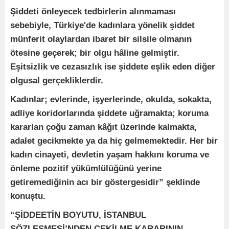
Şiddeti önleyecek tedbirlerin alınmaması
sebebiyle, Türkiye'de kadınlara yönelik şiddet
münferit olaylardan ibaret bir silsile olmanın
ötesine geçerek; bir olgu hâline gelmiştir.
Eşitsizlik ve cezasızlık ise şiddete eşlik eden diğer
olgusal gerçekliklerdir.
Kadınlar; evlerinde, işyerlerinde, okulda, sokakta,
adliye koridorlarında şiddete uğramakta; koruma
kararlan çoğu zaman kâğıt üzerinde kalmakta,
adalet gecikmekte ya da hiç gelmemektedir. Her bir
kadın cinayeti, devletin yaşam hakkını koruma ve
önleme pozitif yükümlülüğünü yerine
getiremediğinin acı bir göstergesidir” şeklinde
konuştu.
“ŞİDDEETİN BOYUTU, İSTANBUL
SÖZLEŞMESİ’NDEN ÇEKİLME KARARININ