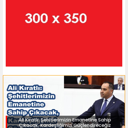
Ali Kıratlı: Şehitlerimizin Emanetine Sahip
Çıkacak, Kardeşliğimizi Güçlendireceğiz