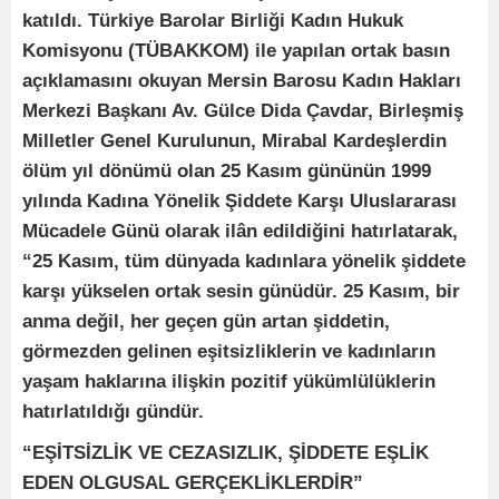
katıldı. Türkiye Barolar Birliği Kadın Hukuk
Komisyonu (TÜBAKKOM) ile yapılan ortak basın
açıklamasını okuyan Mersin Barosu Kadın Hakları
Merkezi Başkanı Av. Gülce Dida Çavdar, Birleşmiş
Milletler Genel Kurulunun, Mirabal Kardeşlerdin
ölüm yıl dönümü olan 25 Kasım gününün 1999
yılında Kadına Yönelik Şiddete Karşı Uluslararası
Mücadele Günü olarak ilân edildiğini hatırlatarak,
“25 Kasım, tüm dünyada kadınlara yönelik şiddete
karşı yükselen ortak sesin günüdür. 25 Kasım, bir
anma değil, her geçen gün artan şiddetin,
görmezden gelinen eşitsizliklerin ve kadınların
yaşam haklarına ilişkin pozitif yükümlülüklerin
hatırlatıldığı gündür.
“EŞİTSİZLİK VE CEZASIZLIK, ŞİDDETE EŞLİK
EDEN OLGUSAL GERÇEKLİKLERDİR”