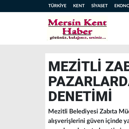
TÜRKİYE
KENT
SİYASET
EKON
MEZİTLİ ZA
PAZARLARDA
DENETİMİ
Mezitli Belediyesi Zabıta Müd
alışverişlerini güven içinde y