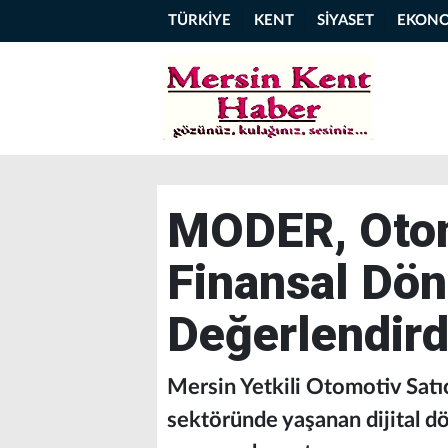
TÜRKİYE
KENT
SİYASET
EKON
MODER, Otomo
Finansal Dö
Değerlendird
Mersin Yetkili Otomotiv Sat
sektöründe yaşanan dijital d