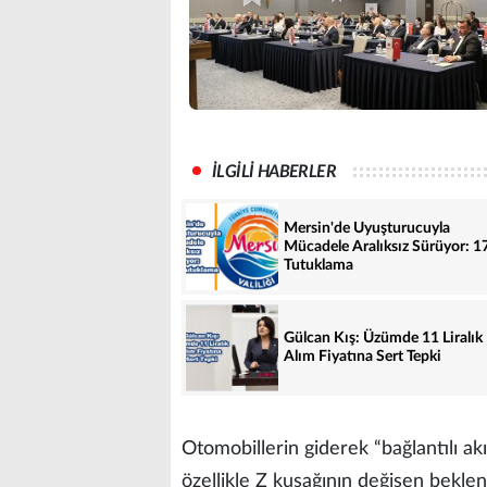
İLGİLİ HABERLER
Mersin'de Uyuşturucuyla
Mücadele Aralıksız Sürüyor: 1
Tutuklama
Gülcan Kış: Üzümde 11 Liralık
Alım Fiyatına Sert Tepki
Otomobillerin giderek “bağlantılı ak
özellikle Z kuşağının değişen beklent