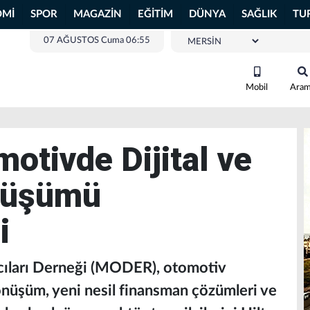
OMİ
SPOR
MAGAZİN
EĞİTİM
DÜNYA
SAĞLIK
TU
07 AĞUSTOS Cuma 06:55
Mobil
Ara
tivde Dijital ve
nüşümü
i
ıcıları Derneği (MODER), otomotiv
önüşüm, yeni nesil finansman çözümleri ve