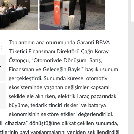
Toplantının ana oturumunda Garanti BBVA
Tüketici Finansmanı Direktörü Çağrı Koray
Öztopçu, “Otomotivde Dönüşüm: Satış,
7
Finansman ve Geleceğin Bayisi” başlıklı sunum
gerçekleştirdi. Sunumda küresel otomotiv
ekosisteminde yaşanan değişimler kapsamlı
şekilde ele alınırken, elektrikli araç pazarındaki
büyüme, tedarik zinciri riskleri ve batarya
ekonomisinin sektöre etkileri değerlendirildi.
ıllı cihazlara” dönüştüğüne dikkat çekilen sunumda,
ilerinin bayi yapılanmalarını yeniden şekillendirdiği