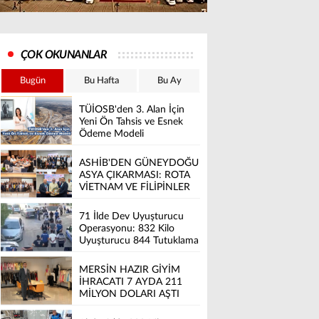
ÇOK OKUNANLAR
Bugün
Bu Hafta
Bu Ay
TÜİOSB'den 3. Alan İçin
Yeni Ön Tahsis ve Esnek
Ödeme Modeli
ASHİB'DEN GÜNEYDOĞU
ASYA ÇIKARMASI: ROTA
VİETNAM VE FİLİPİNLER
71 İlde Dev Uyuşturucu
Operasyonu: 832 Kilo
Uyuşturucu 844 Tutuklama
MERSİN HAZIR GİYİM
İHRACATI 7 AYDA 211
MİLYON DOLARI AŞTI