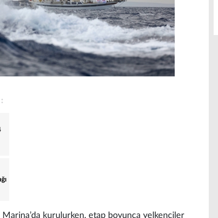
4
ağı
ak Marina’da kurulurken, etap boyunca yelkenciler