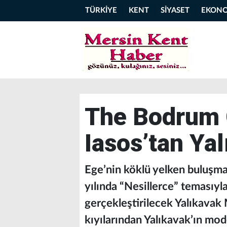
TÜRKİYE
KENT
SİYASET
EKON
The Bodrum 
Iasos’tan Yal
Ege’nin köklü yelken buluşm
yılında “Nesillerce” temasıy
gerçekleştirilecek Yalıkavak M
kıyılarından Yalıkavak’ın mo