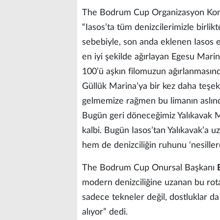
The Bodrum Cup Organizasyon Kom
“Iasos’ta tüm denizcilerimizle birlikt
sebebiyle, son anda eklenen Iasos et
en iyi şekilde ağırlayan Egesu Marina
100’ü aşkın filomuzun ağırlanmasın
Güllük Marina’ya bir kez daha teşekk
gelmemize rağmen bu limanın aslınd
Bugün geri döneceğimiz Yalıkavak Mar
kalbi. Bugün Iasos’tan Yalıkavak’a 
hem de denizciliğin ruhunu ‘nesille
The Bodrum Cup Onursal Başkanı
modern denizciliğine uzanan bu rot
sadece tekneler değil, dostluklar da
alıyor” dedi.