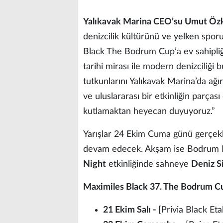
Yalıkavak Marina CEO’su Umut Öz
denizcilik kültürünü ve yelken spo
Black The Bodrum Cup’a ev sahipli
tarihi mirası ile modern denizciliği 
tutkunlarını Yalıkavak Marina’da ağı
ve uluslararası bir etkinliğin parças
kutlamaktan heyecan duyuyoruz.”
Yarışlar 24 Ekim Cuma günü gerçekl
devam edecek. Akşam ise Bodrum 
Night
etkinliğinde sahneye
Deniz S
Maximiles Black 37. The Bodrum C
21 Ekim Salı -
[Privia Black Eta