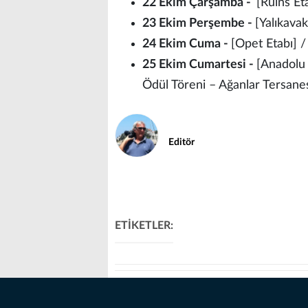
22 Ekim Çarşamba -
[Ruins Eta
23 Ekim Perşembe -
[Yalıkavak
24 Ekim Cuma -
[Opet Etabı] /
25 Ekim Cumartesi -
[Anadolu 
Ödül Töreni – Ağanlar Tersane
Editör
ETİKETLER: