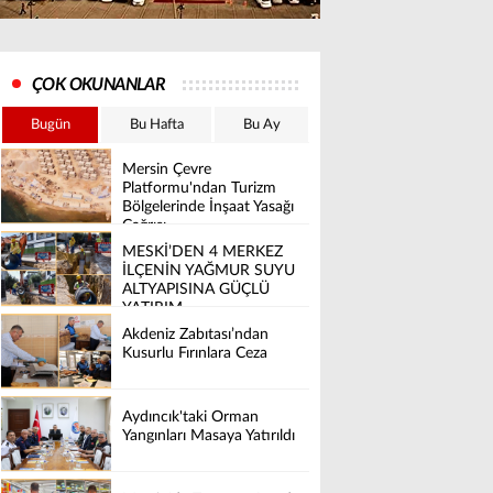
ÇOK OKUNANLAR
Bugün
Bu Hafta
Bu Ay
Mersin Çevre
Platformu'ndan Turizm
Bölgelerinde İnşaat Yasağı
Çağrısı
MESKİ’DEN 4 MERKEZ
İLÇENİN YAĞMUR SUYU
ALTYAPISINA GÜÇLÜ
YATIRIM
Akdeniz Zabıtası’ndan
Kusurlu Fırınlara Ceza
Aydıncık'taki Orman
Yangınları Masaya Yatırıldı