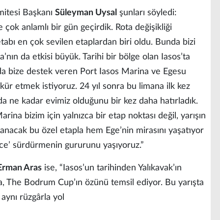
itesi Başkanı
Süleyman Uysal
şunları söyledi:
e çok anlamlı bir gün geçirdik. Rota değişikliği
abı en çok sevilen etaplardan biri oldu. Bunda bizi
’nın da etkisi büyük. Tarihi bir bölge olan Iasos’ta
da bize destek veren Port Iasos Marina ve Egesu
ür etmek istiyoruz. 24 yıl sonra bu limana ilk kez
a ne kadar evimiz olduğunu bir kez daha hatırladık.
ina bizim için yalnızca bir etap noktası değil, yarışın
uzanacak bu özel etapla hem Ege’nin mirasını yaşatıyor
rce’ sürdürmenin gururunu yaşıyoruz.”
Erman Aras
ise, “Iasos’un tarihinden Yalıkavak’ın
a, The Bodrum Cup’ın özünü temsil ediyor. Bu yarışta
 aynı rüzgârla yol