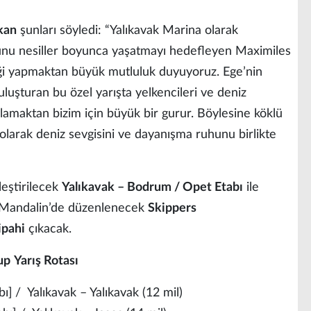
kan
şunları söyledi: “Yalıkavak Marina olarak
runu nesiller boyunca yaşatmayı hedefleyen Maximiles
ği yapmaktan büyük mutluluk duyuyoruz. Ege’nin
buluşturan bu özel yarışta yelkencileri ve deniz
rlamaktan bizim için büyük bir gurur. Böylesine köklü
ı olarak deniz sevgisini ve dayanışma ruhunu birlikte
eştirilecek
Yalıkavak – Bodrum / Opet Etabı
ile
Mandalin’de düzenlenecek
Skippers
ipahi
çıkacak.
up
Yarış Rotası
bı]
/ Yalıkavak – Yalıkavak (12 mil)