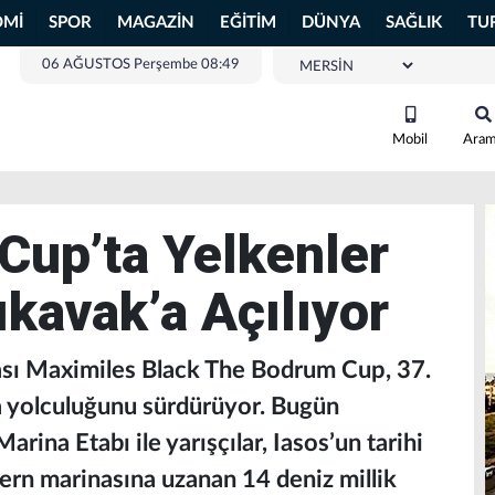
OMİ
SPOR
MAGAZİN
EĞİTİM
DÜNYA
SAĞLIK
TU
06 AĞUSTOS Perşembe 08:49
Mobil
Ara
Cup’ta Yelkenler
ıkavak’a Açılıyor
ası Maximiles Black The Bodrum Cup, 37.
la yolculuğunu sürdürüyor. Bugün
arina Etabı ile yarışçılar, Iasos’un tarihi
dern marinasına uzanan 14 deniz millik