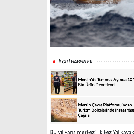
İLGİLİ HABERLER
Mersin'de Temmuz Ayında 10
Bin Ürün Denetlendi
Mersin Çevre Platformu'ndan
Turizm Bölgelerinde İnşaat Yas
Çağrısı
Bu yıl yarış merkezi ilk kez Yalıkav