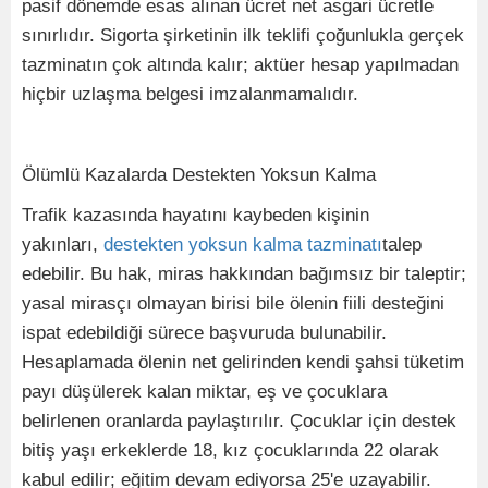
pasif dönemde esas alınan ücret net asgari ücretle
sınırlıdır. Sigorta şirketinin ilk teklifi çoğunlukla gerçek
tazminatın çok altında kalır; aktüer hesap yapılmadan
hiçbir uzlaşma belgesi imzalanmamalıdır.
Ölümlü Kazalarda Destekten Yoksun Kalma
Trafik kazasında hayatını kaybeden kişinin
yakınları,
destekten yoksun kalma tazminatı
talep
edebilir. Bu hak, miras hakkından bağımsız bir taleptir;
yasal mirasçı olmayan birisi bile ölenin fiili desteğini
ispat edebildiği sürece başvuruda bulunabilir.
Hesaplamada ölenin net gelirinden kendi şahsi tüketim
payı düşülerek kalan miktar, eş ve çocuklara
belirlenen oranlarda paylaştırılır. Çocuklar için destek
bitiş yaşı erkeklerde 18, kız çocuklarında 22 olarak
kabul edilir; eğitim devam ediyorsa 25'e uzayabilir.