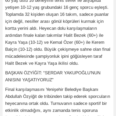
60 yaş üstü 16 deneyimli tenis sever ile altyapıda
yetişen 10-12 yaş grubundaki 16 genç sporcu eşleşti.
Toplamda 32 kişiden oluşan 16 takım, sadece puanlar
için değil, nesiller arası gönül köprüleri kurmak için
kortta yerini aldı. Heyecan dolu karşılaşmaların
ardından finale kalan takımlar Halit Bezek (60+) ile
Kayra Yaşa (10-12) ve Kemal Özer (60+) ile Kerem
Balçin (10-12) oldu. Büyük çekişmeye sahne olan final
mücadelesinde şampiyonluk ipini göğüsleyen taraf
Halit Bezek ve Kayra Yaşa ikilisi oldu.
BAŞKAN ÖZYİĞİT: “SERDAR YAKUPOĞLU'NUN
ANISINI YAŞATIYORUZ”
Final karşılaşmasını Yenişehir Belediye Başkanı
Abdullah Özyiğit de tribünden takip ederek sporcuların
heyecanına ortak oldu. Turnuvanın sadece sportif bir
etkinlik olmadığını, aynı zamanda tenis sporuna