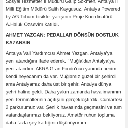
Sosyal Hizmetler İl Müdürü Galip Sökmen, Antalya İl
Milli Eğitim Müdürü Salih Kaygusuz, Antalya Powered
by AG Tohum bisiklet yarışının Proje Koordinatörü
A.Haluk Özsevim katıldı.
AHMET YAZGAN: PEDALLAR DÖNSÜN DOSTLUK
KAZANSIN
Antalya Vali Yardımcısı Ahmet Yazgan, Antalya’ya
yeni atandığını ifade ederek, “Muğla’dan Antalya’ya
yeni atandım. AKRA Gran Fondo’nun yanında benim
kendi heyecanım da var. Muğlamız güzel bir şehirdi
ama Antalyamız daha üst bir şehir. Antalya dünya
şehri haline geldi. Daha yakın zamanda havalimanının
yeni terminallerinin açılışını gerçekleştirdik. Cumartesi
2 parkurumuz var. Şenlik havasında geçmesini ve tüm
vatandaşlarımızı bekliyoruz. Amatör ruhun topluma
daha fazla şey kattığını düşünüyorum.