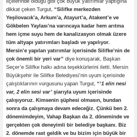
ilçelerinde olduğu gibi çok büyük yatırımlar yaptığına
dikkat çeken Turgut,
“Silifke merkezden
Yeşilovacık’a, Arkum’a, Atayurt’a, Atakent’e ve
Gökbelen Yaylası’na varıncaya kadar hem arıtma
hem içme suyu hem de kanalizasyon olmak üzere
tüm altyapı yatırımları başladı ve yapılıyor.
Mersin’e yapılan yatırımlar içerisinde Silifke’nin de
çok önemli bir yeri var”
diye konuşarak, Başkan
Seçer’e Silifke halkı adına teşekkürlerini iletti. Mersin
Büyükşehir ile Silifke Belediyesi’nin uyum içerisinde
çalıştıklarının vurgusunu yapan Turgut,
“
‘1 elin nesi
var, 2 elin sesi var’
şiarıyla uyum içerisinde
çalışıyoruz. Kimsenin şüphesi olmasın, bundan
sonra da çalışmaya devam edeceğiz. Çünkü ben 2.
dönemimdeyim, Vahap Başkan da 2. döneminde ve
gerçekten çok deneyimli bir belediye başkanı. Biz
2. dönemde rast geldik ve bu bizim için büyük bir