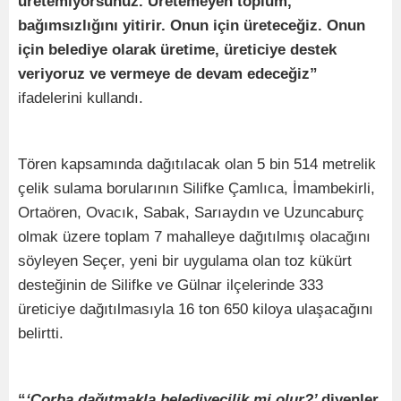
üretemiyorsunuz. Üretemeyen toplum,
bağımsızlığını yitirir. Onun için üreteceğiz. Onun
için belediye olarak üretime, üreticiye destek
veriyoruz ve vermeye de devam edeceğiz”
ifadelerini kullandı.
Tören kapsamında dağıtılacak olan 5 bin 514 metrelik
çelik sulama borularının Silifke Çamlıca, İmambekirli,
Ortaören, Ovacık, Sabak, Sarıaydın ve Uzuncaburç
olmak üzere toplam 7 mahalleye dağıtılmış olacağını
söyleyen Seçer, yeni bir uygulama olan toz kükürt
desteğinin de Silifke ve Gülnar ilçelerinde 333
üreticiye dağıtılmasıyla 16 ton 650 kiloya ulaşacağını
belirtti.
“
‘Çorba dağıtmakla belediyecilik mi olur?’
diyenler,