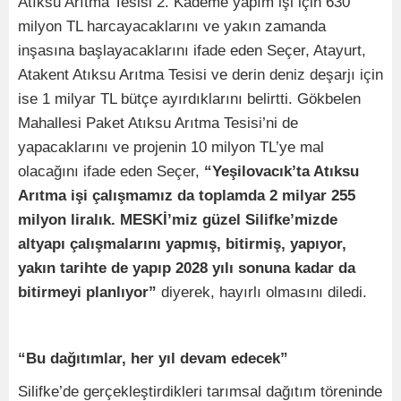
Atıksu Arıtma Tesisi 2. Kademe yapım işi için 630
milyon TL harcayacaklarını ve yakın zamanda
inşasına başlayacaklarını ifade eden Seçer, Atayurt,
Atakent Atıksu Arıtma Tesisi ve derin deniz deşarjı için
ise 1 milyar TL bütçe ayırdıklarını belirtti. Gökbelen
Mahallesi Paket Atıksu Arıtma Tesisi’ni de
yapacaklarını ve projenin 10 milyon TL’ye mal
olacağını ifade eden Seçer,
“Yeşilovacık’ta Atıksu
Arıtma işi çalışmamız da toplamda 2 milyar 255
milyon liralık. MESKİ’miz güzel Silifke’mizde
altyapı çalışmalarını yapmış, bitirmiş, yapıyor,
yakın tarihte de yapıp 2028 yılı sonuna kadar da
bitirmeyi planlıyor”
diyerek, hayırlı olmasını diledi.
“Bu dağıtımlar, her yıl devam edecek”
Silifke’de gerçekleştirdikleri tarımsal dağıtım töreninde