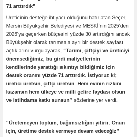
71 arttırdık”
Üreticinin desteğe ihtiyacı olduğunu hatırlatan Seçer,
Mersin Büyükşehir Belediyesi ve MESKİ’nin 2025’den
2026’ya geçerken bütçesini yüzde 30 artırdığını ancak
Büyükşehir olarak tarımsala ayrı bir destek sayfası
açtıklarını vurgulayarak,
“Tarımı, çiftçiyi ve üreticiyi
önemsediğimiz, bu girdi maliyetlerinin
kendilerinde yarattığı sıkıntıyı bildiğimiz için
destek oranını yüzde 71 arttırdık. İstiyoruz ki;
üretici üretsin, çiftçi üretsin. Hem evinin rızkını
kazansın hem ülkeye ve milli gelire faydası olsun
ve istihdama katkı sunsun”
sözlerine yer verdi.
“Üretemeyen toplum, bağımsızlığını yitirir. Onun
için, üretime destek vermeye devam edeceğiz”