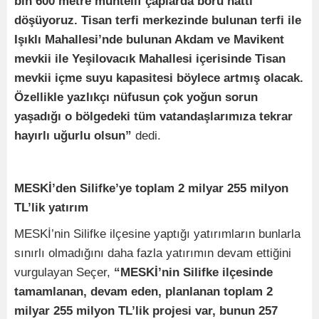
bin 600 metre muhtelif çaplarda boru hattı
döşüyoruz. Tisan terfi merkezinde bulunan terfi ile
Işıklı Mahallesi’nde bulunan Akdam ve Mavikent
mevkii ile Yeşilovacık Mahallesi içerisinde Tisan
mevkii içme suyu kapasitesi böylece artmış olacak.
Özellikle yazlıkçı nüfusun çok yoğun sorun
yaşadığı o bölgedeki tüm vatandaşlarımıza tekrar
hayırlı uğurlu olsun”
dedi.
MESKİ’den Silifke’ye toplam 2 milyar 255 milyon
TL’lik yatırım
MESKİ’nin Silifke ilçesine yaptığı yatırımların bunlarla
sınırlı olmadığını daha fazla yatırımın devam ettiğini
vurgulayan Seçer,
“MESKİ’nin Silifke ilçesinde
tamamlanan, devam eden, planlanan toplam 2
milyar 255 milyon TL’lik projesi var, bunun 257