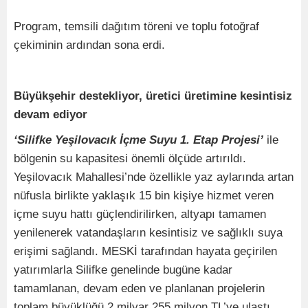
Program, temsili dağıtım töreni ve toplu fotoğraf
çekiminin ardından sona erdi.
Büyükşehir destekliyor, üretici üretimine kesintisiz
devam ediyor
‘Silifke Yeşilovacık İçme Suyu 1. Etap Projesi’
ile
bölgenin su kapasitesi önemli ölçüde artırıldı.
Yeşilovacık Mahallesi’nde özellikle yaz aylarında artan
nüfusla birlikte yaklaşık 15 bin kişiye hizmet veren
içme suyu hattı güçlendirilirken, altyapı tamamen
yenilenerek vatandaşların kesintisiz ve sağlıklı suya
erişimi sağlandı. MESKİ tarafından hayata geçirilen
yatırımlarla Silifke genelinde bugüne kadar
tamamlanan, devam eden ve planlanan projelerin
toplam büyüklüğü 2 milyar 255 milyon TL’ye ulaştı.