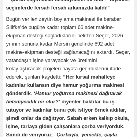
seçimlerde fersah fersah arkamızda kaldı!”
Bugün verilen zeytin boylama makinesi ile beraber
Silifke’de bugüne kadar toplam 66 adet makine-
ekipman desteği sağladıklarını belirten Seçer, 2026
yılının sonuna kadar Mersin genelinde 692 adet
makine-ekipman desteği sağlanacağını aktardı. Seçer,
vatandaşın işine yarayacak ve üretimini
kolaylaştıracak projeleri hayata geçirdiklerini ifade
ederek, şunları kaydetti:
“Her kırsal mahalleye
kadınlar kullansın diye hamur yoğurma makinesi
gönderdik.
‘Hamur yoğurma makinesi dağıtarak
belediyecilik mi olur?’
diyenler baktılar bu iş
tutuyor ve kadınlar bunu çok istiyor örnek aldılar,
şimdi onlar da dağıtıyor. Sabah erken kalkıp okula,
işine, tarlaya giden çalışanlara çorba veriyorduk.
Şimdi de veriyoruz.
‘Çorbayla, yemekle, çayla