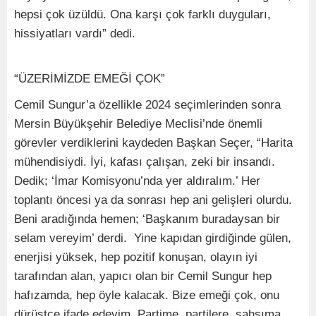
hepsi çok üzüldü. Ona karşı çok farklı duyguları,
hissiyatları vardı” dedi.
“ÜZERİMİZDE EMEĞİ ÇOK”
Cemil Sungur’a özellikle 2024 seçimlerinden sonra
Mersin Büyükşehir Belediye Meclisi’nde önemli
görevler verdiklerini kaydeden Başkan Seçer, “Harita
mühendisiydi. İyi, kafası çalışan, zeki bir insandı.
Dedik; ‘İmar Komisyonu’nda yer aldıralım.’ Her
toplantı öncesi ya da sonrası hep ani gelişleri olurdu.
Beni aradığında hemen; ‘Başkanım buradaysan bir
selam vereyim’ derdi. Yine kapıdan girdiğinde gülen,
enerjisi yüksek, hep pozitif konuşan, olayın iyi
tarafından alan, yapıcı olan bir Cemil Sungur hep
hafızamda, hep öyle kalacak. Bize emeği çok, onu
dürüstçe ifade edeyim. Partime, partilere, şahsıma