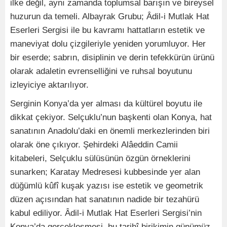
ilke değil, aynı zamanda toplumsal barışın ve bireysel
huzurun da temeli. Albayrak Grubu; Âdil-i Mutlak Hat
Eserleri Sergisi ile bu kavramı hattatların estetik ve
maneviyat dolu çizgileriyle yeniden yorumluyor. Her
bir eserde; sabrın, disiplinin ve derin tefekkürün ürünü
olarak adaletin evrenselliğini ve ruhsal boyutunu
izleyiciye aktarılıyor.
Serginin Konya’da yer alması da kültürel boyutu ile
dikkat çekiyor. Selçuklu’nun başkenti olan Konya, hat
sanatının Anadolu’daki en önemli merkezlerinden biri
olarak öne çıkıyor. Şehirdeki Alâeddin Camii
kitabeleri, Selçuklu sülüsünün özgün örneklerini
sunarken; Karatay Medresesi kubbesinde yer alan
düğümlü kûfî kuşak yazısı ise estetik ve geometrik
düzen açısından hat sanatının nadide bir tezahürü
kabul ediliyor. Âdil-i Mutlak Hat Eserleri Sergisi’nin
Konya’da gerçekleşmesi, bu tarihî birikimin günümüz