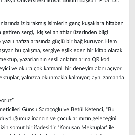
rakya Üniversitesi İktisat Bölüm Başkanı Prof. Dr.
anlarında iz bırakmış isimlerin genç kuşaklara hitaben
 getiren sergi, kişisel anlatılar üzerinden bilgi
e yazılı hafıza arasında güçlü bir bağ kuruyor. Hem
şıyan bu çalışma, sergiye eşlik eden bir kitap olarak
mektup, yazarlarının sesli anlatımlarına QR kod
leyici ve okura çok katmanlı bir deneyim alanı açıyor.
e mektuplar, yalnızca okunmakla kalmıyor; aynı zamanda
yoruz”
öneticileri Günsu Saraçoğlu ve Betül Ketenci, “Bu
duyduğumuz inancın ve çocuklarımızın geleceğini
izin somut bir ifadesidir. ‘Konuşan Mektuplar’ ile