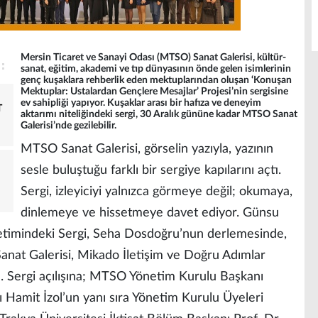
Mersin Ticaret ve Sanayi Odası (MTSO) Sanat Galerisi, kültür-
sanat, eğitim, akademi ve tıp dünyasının önde gelen isimlerinin
genç kuşaklara rehberlik eden mektuplarından oluşan ‘Konuşan
Mektuplar: Ustalardan Gençlere Mesajlar’ Projesi’nin sergisine
ev sahipliği yapıyor. Kuşaklar arası bir hafıza ve deneyim
T
aktarımı niteliğindeki sergi, 30 Aralık gününe kadar MTSO Sanat
Galerisi’nde gezilebilir.
MTSO Sanat Galerisi, görselin yazıyla, yazının
sesle buluştuğu farklı bir sergiye kapılarını açtı.
Sergi, izleyiciyi yalnızca görmeye değil; okumaya,
dinlemeye ve hissetmeye davet ediyor. Günsu
etimindeki Sergi, Seha Dosdoğru’nun derlemesinde,
anat Galerisi, Mikado İletişim ve Doğru Adımlar
dı. Sergi açılışına; MTSO Yönetim Kurulu Başkanı
 Hamit İzol’un yanı sıra Yönetim Kurulu Üyeleri