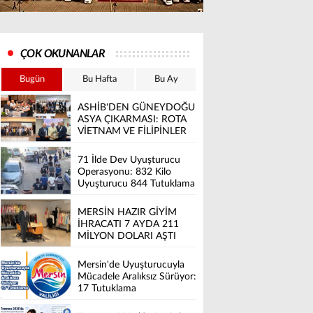
ÇOK OKUNANLAR
Bugün
Bu Hafta
Bu Ay
ASHİB'DEN GÜNEYDOĞU
ASYA ÇIKARMASI: ROTA
VİETNAM VE FİLİPİNLER
71 İlde Dev Uyuşturucu
Operasyonu: 832 Kilo
Uyuşturucu 844 Tutuklama
MERSİN HAZIR GİYİM
İHRACATI 7 AYDA 211
MİLYON DOLARI AŞTI
Mersin'de Uyuşturucuyla
Mücadele Aralıksız Sürüyor:
17 Tutuklama