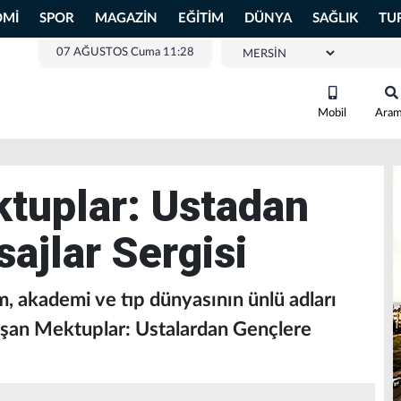
OMİ
SPOR
MAGAZİN
EĞİTİM
DÜNYA
SAĞLIK
TU
07 AĞUSTOS Cuma 11:28
Mobil
Ara
tuplar: Ustadan
ajlar Sergisi
m, akademi ve tıp dünyasının ünlü adları
şan Mektuplar: Ustalardan Gençlere