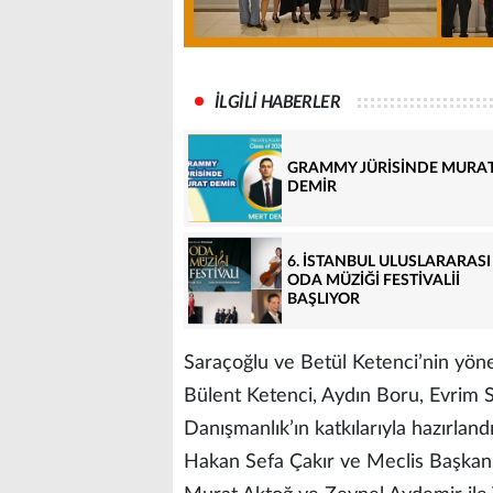
İLGİLİ HABERLER
GRAMMY JÜRİSİNDE MURA
DEMİR
6. İSTANBUL ULUSLARARASI
ODA MÜZİĞİ FESTİVALİİ
BAŞLIYOR
Saraçoğlu ve Betül Ketenci’nin yön
Bülent Ketenci, Aydın Boru, Evrim S
Danışmanlık’ın katkılarıyla hazırlan
Hakan Sefa Çakır ve Meclis Başkanı