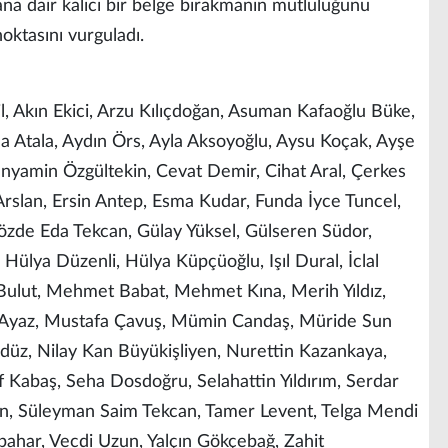
na dair kalıcı bir belge bırakmanın mutluluğunu
noktasını vurguladı.
, Akın Ekici, Arzu Kılıçdoğan, Asuman Kafaoğlu Büke,
lla Atala, Aydın Örs, Ayla Aksoyoğlu, Aysu Koçak, Ayşe
ünyamin Özgültekin, Cevat Demir, Cihat Aral, Çerkes
slan, Ersin Antep, Esma Kudar, Funda İyce Tuncel,
özde Eda Tekcan, Gülay Yüksel, Gülseren Südor,
ülya Düzenli, Hülya Küpçüoğlu, Işıl Dural, İclal
k Bulut, Mehmet Babat, Mehmet Kına, Merih Yıldız,
Ayaz, Mustafa Çavuş, Mümin Candaş, Müride Sun
üz, Nilay Kan Büyükişliyen, Nurettin Kazankaya,
 Kabaş, Seha Dosdoğru, Selahattin Yıldırım, Serdar
ın, Süleyman Saim Tekcan, Tamer Levent, Telga Mendi
ahar, Vecdi Uzun, Yalçın Gökçebağ, Zahit