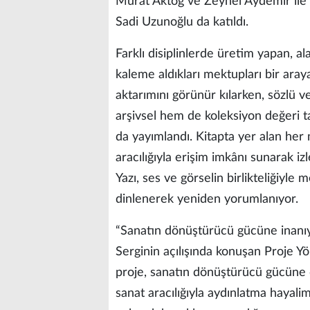
Murat Aktoğ ve Zeynel Aydemir ile T
Sadi Uzunoğlu da katıldı.
Farklı disiplinlerde üretim yapan, al
kaleme aldıkları mektupları bir araya
aktarımını görünür kılarken, sözlü v
arşivsel hem de koleksiyon değeri ta
da yayımlandı. Kitapta yer alan her 
aracılığıyla erişim imkânı sunarak iz
Yazı, ses ve görselin birlikteliğiyl
dinlenerek yeniden yorumlanıyor.
“Sanatın dönüştürücü gücüne inanı
Serginin açılışında konuşan Proje Y
proje, sanatın dönüştürücü gücüne 
sanat aracılığıyla aydınlatma hayalim