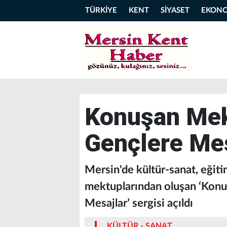
TÜRKİYE
KENT
SİYASET
EKON
Konuşan Mek
Gençlere Mes
Mersin'de kültür-sanat, eğiti
mektuplarından oluşan ‘Konu
Mesajlar’ sergisi açıldı
KÜLTÜR - SANAT