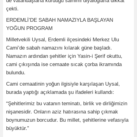
de vatandaşlarla kurduğu samimi diyaloglarla dikkat
çekti.
ERDEMLİ’DE SABAH NAMAZIYLA BAŞLAYAN
YOĞUN PROGRAM
Milletvekili Uysal, Erdemli ilçesindeki Merkez Ulu
Cami’de sabah namazını kılarak güne başladı.
Namazın ardından şehitler için Yasin-i Şerif okuttu,
cami çıkışında ise cemaate sıcak çorba ikramında
bulundu.
Cami cemaatinin yoğun ilgisiyle karşılaşan Uysal,
burada yaptığı açıklamada şu ifadeleri kullandı:
“Şehitlerimiz bu vatanın teminatı, birlik ve dirliğimizin
nişanesidir. Onların aziz hatırasına sahip çıkmak
boynumuzun borcudur. Bu millet, şehitlerine vefasıyla
büyüktür.”