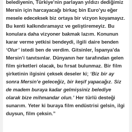
belediyenin, Türkiye’nin parlayan yıldızı dediğimiz
Mersin için harcayacağı birkaç bin Euro’yu eğer
mesele edeceksek biz ortaya bir vizyon koyamayız.
Bu kenti kalkındıramayız ve geliştiremeyiz. Bu
konulara daha vizyoner bakmak lazım. Konunun
karar verme yetkisi bendeydi, ilgili daire benden
‘Olur’
istedi ben de verdim. Gitsinler, İspanya’da
Mersin’i tanıtsınlar. Dünyanın her tarafından gelen
film şirketleri olacak, bu fırsat bulunmaz. Bir film
şirketinin ilgisini çeksek deseler ki;
‘Biz bir ay
sonra Mersin’e geleceğiz, bir keşif yapacağız. Siz
de madem buraya kadar gelmişsiniz belediye
olarak bize mihmandar olun.’
Her türlü desteği
sunarım. Yeter ki buraya film endüstrisi gelsin, ilgi
duysun, film çeksin.”