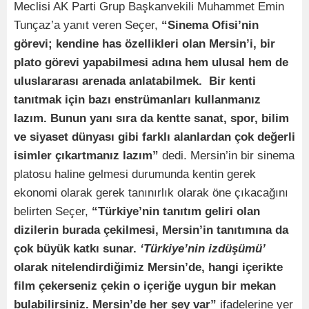
Meclisi AK Parti Grup Başkanvekili Muhammet Emin
Tunçaz’a yanıt veren Seçer,
“Sinema Ofisi’nin
görevi; kendine has özellikleri olan Mersin’i, bir
plato görevi yapabilmesi adına hem ulusal hem de
uluslararası arenada anlatabilmek. Bir kenti
tanıtmak için bazı enstrümanları kullanmanız
lazım. Bunun yanı sıra da kentte sanat, spor, bilim
ve siyaset dünyası gibi farklı alanlardan çok değerli
isimler çıkartmanız lazım”
dedi. Mersin’in bir sinema
platosu haline gelmesi durumunda kentin gerek
ekonomi olarak gerek tanınırlık olarak öne çıkacağını
belirten Seçer,
“Türkiye’nin tanıtım geliri olan
dizilerin burada çekilmesi, Mersin’in tanıtımına da
çok büyük katkı sunar.
‘Türkiye’nin izdüşümü’
olarak nitelendirdiğimiz Mersin’de, hangi içerikte
film çekerseniz çekin o içeriğe uygun bir mekan
bulabilirsiniz. Mersin’de her şey var”
ifadelerine yer