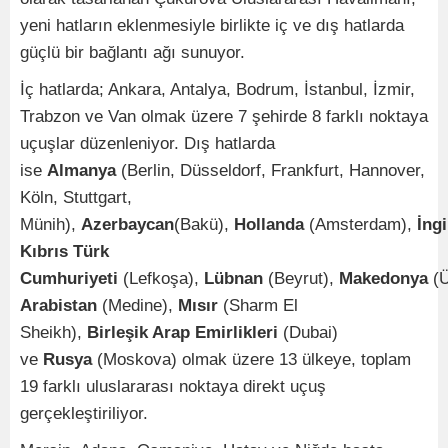
yeni hatların eklenmesiyle birlikte iç ve dış hatlarda
güçlü bir bağlantı ağı sunuyor.
İç hatlarda; Ankara, Antalya, Bodrum, İstanbul, İzmir,
Trabzon ve Van olmak üzere 7 şehirde 8 farklı noktaya
uçuşlar düzenleniyor. Dış hatlarda
ise
Almanya
(Berlin, Düsseldorf, Frankfurt, Hannover,
Köln, Stuttgart,
Münih),
Azerbaycan
(Bakü),
Hollanda
(Amsterdam),
İngi
Kıbrıs Türk
Cumhuriyeti
(Lefkoşa),
Lübnan
(Beyrut),
Makedonya
(Ü
Arabistan
(Medine),
Mısır
(Sharm El
Sheikh),
Birleşik Arap Emirlikleri
(Dubai)
ve
Rusya
(Moskova) olmak üzere 13 ülkeye, toplam
19 farklı uluslararası noktaya direkt uçuş
gerçekleştiriliyor.