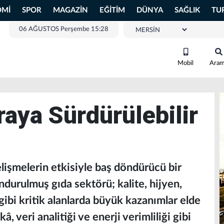
OMİ
SPOR
MAGAZİN
EĞİTİM
DÜNYA
SAĞLIK
TU
06 AĞUSTOS Perşembe 15:28
Mobil
Ara
raya Sürdürülebilir
elişmelerin etkisiyle baş döndürücü bir
durulmuş gıda sektörü; kalite, hijyen,
k gibi kritik alanlarda büyük kazanımlar elde
 veri analitiği ve enerji verimliliği gibi