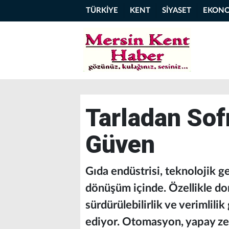
TÜRKİYE
KENT
SİYASET
EKON
Tarladan Sof
Güven
Gıda endüstrisi, teknolojik g
dönüşüm içinde. Özellikle don
sürdürülebilirlik ve verimlili
ediyor. Otomasyon, yapay zekâ,