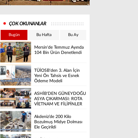
ÇOK OKUNANLAR
Bugün
Bu Hafta
Bu Ay
Mersin'de Temmuz Ayında
104 Bin Ürün Denetlendi
TÜİOSB'den 3. Alan İçin
Yeni Ön Tahsis ve Esnek
Ödeme Modeli
ASHİB'DEN GÜNEYDOĞU
ASYA ÇIKARMASI: ROTA
VİETNAM VE FİLİPİNLER
Akdeniz’de 200 Kilo
Bozulmuş Midye Dolması
Ele Geçirildi