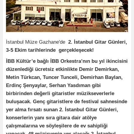
İstanbul Müze Gazhane'de
2. İstanbul Gitar Günleri,
3-5 Ekim tarihlerinde gerçekleşecek!
İBB Kültür’e bağlı İBB Orkestra’nın bu yıl ikincisini
düzenlediği ücretsiz etkinlikte Demir Demirkan,
Metin Türkcan, Tuncer Tunceli, Demirhan Baylan,
Erdinç Şenyaylar, Serhan Yasdıman gibi
birbirinden değerli gitaristler müzikseverlerle
buluşacak. Genç gitaristlere de festival sahnesinde
yer alma fırsatı sunan 2. İstanbul Gitar Günleri,
konserlerin yanı sıra gitara dair atölye
çalışmalarına ve söyleşilere de ev sahipliği
yapacak. 48 müzisyenin yer alacağı 2. İstanbul