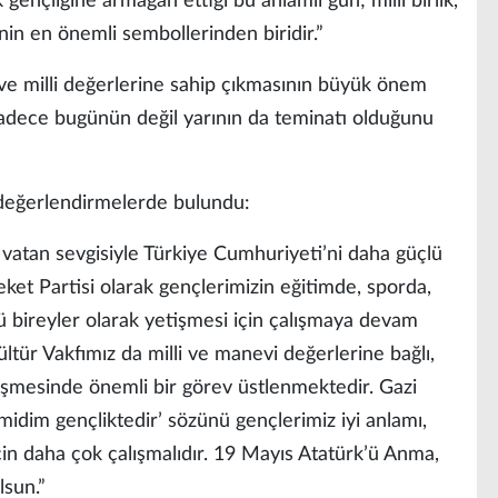
ençliğine armağan ettiği bu anlamlı gün; milli birlik,
inin en önemli sembollerinden biridir.”
e ve milli değerlerine sahip çıkmasının büyük önem
 sadece bugünün değil yarının da teminatı olduğunu
 değerlendirmelerde bulundu:
ve vatan sevgisiyle Türkiye Cumhuriyeti’ni daha güçlü
reket Partisi olarak gençlerimizin eğitimde, sporda,
ü bireyler olarak yetişmesi için çalışmaya devam
ltür Vakfımız da milli ve manevi değerlerine bağlı,
etişmesinde önemli bir görev üstlenmektedir. Gazi
dim gençliktedir’ sözünü gençlerimiz iyi anlamı,
çin daha çok çalışmalıdır. 19 Mayıs Atatürk’ü Anma,
lsun.”