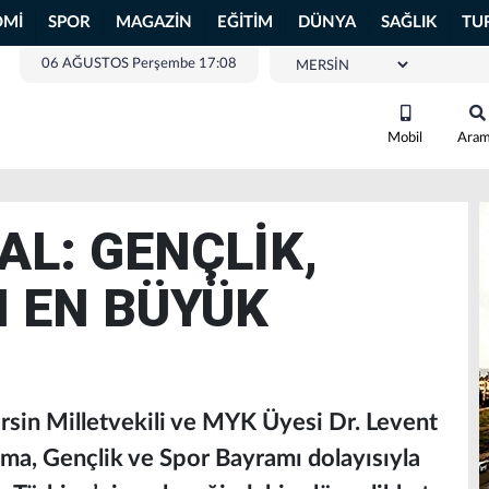
OMİ
SPOR
MAGAZİN
EĞİTİM
DÜNYA
SAĞLIK
TU
06 AĞUSTOS Perşembe 17:08
Mobil
Ara
AL: GENÇLİK,
N EN BÜYÜK
ersin Milletvekili ve MYK Üyesi Dr. Levent
ma, Gençlik ve Spor Bayramı dolayısıyla