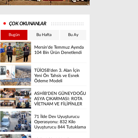
ÇOK OKUNANLAR
Bugün
Bu Hafta
Bu Ay
Mersin'de Temmuz Ayında
104 Bin Ürün Denetlendi
TÜİOSB'den 3. Alan İçin
Yeni Ön Tahsis ve Esnek
Ödeme Modeli
ASHİB'DEN GÜNEYDOĞU
ASYA ÇIKARMASI: ROTA
VİETNAM VE FİLİPİNLER
71 İlde Dev Uyuşturucu
Operasyonu: 832 Kilo
Uyuşturucu 844 Tutuklama