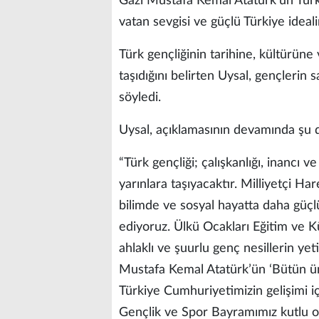
Gazi Mustafa Kemal Atatürk’ün Türk g
vatan sevgisi ve güçlü Türkiye ideal
Türk gençliğinin tarihine, kültürün
taşıdığını belirten Uysal, gençlerin
söyledi.
Uysal, açıklamasının devamında şu
“Türk gençliği; çalışkanlığı, inancı 
yarınlara taşıyacaktır. Milliyetçi Ha
bilimde ve sosyal hayatta daha güçl
ediyoruz. Ülkü Ocakları Eğitim ve Kü
ahlaklı ve şuurlu genç nesillerin y
Mustafa Kemal Atatürk’ün ‘Bütün ümi
Türkiye Cumhuriyetimizin gelişimi i
Gençlik ve Spor Bayramımız kutlu o