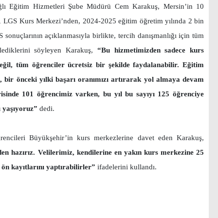
ağlı Eğitim Hizmetleri Şube Müdürü Cem Karakuş, Mersin’in 10
1 LGS Kurs Merkezi’nden, 2024-2025 eğitim öğretim yılında 2 bin
S sonuçlarının açıklanmasıyla birlikte, tercih danışmanlığı için tüm
klediklerini söyleyen Karakuş,
“Bu hizmetimizden sadece kurs
il, tüm öğrenciler ücretsiz bir şekilde faydalanabilir. Eğitim
, bir önceki yılki başarı oranımızı artırarak yol almaya devam
erisinde 101 öğrencimiz varken, bu yıl bu sayıyı 125 öğrenciye
 yaşıyoruz”
dedi.
ğrencileri Büyükşehir’in kurs merkezlerine davet eden Karakuş,
den hazırız. Velilerimiz, kendilerine en yakın kurs merkezine 25
ön kayıtlarını yaptırabilirler”
ifadelerini kullandı.