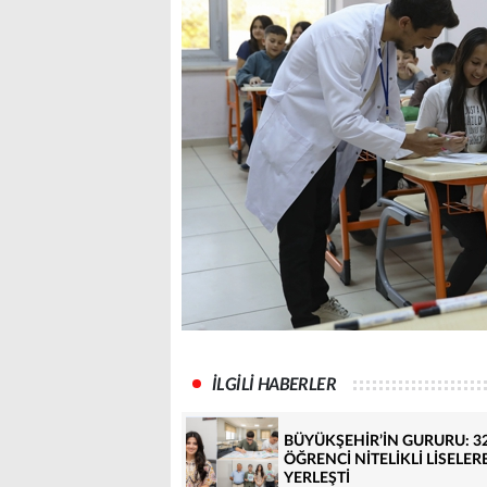
İLGİLİ HABERLER
BÜYÜKŞEHİR’İN GURURU: 3
ÖĞRENCİ NİTELİKLİ LİSELER
YERLEŞTİ