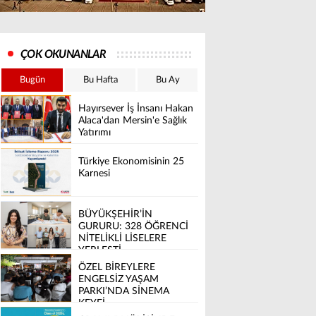
ÇOK OKUNANLAR
Bugün
Bu Hafta
Bu Ay
Hayırsever İş İnsanı Hakan
Alaca'dan Mersin'e Sağlık
Yatırımı
Türkiye Ekonomisinin 25
Karnesi
BÜYÜKŞEHİR’İN
GURURU: 328 ÖĞRENCİ
NİTELİKLİ LİSELERE
YERLEŞTİ
ÖZEL BİREYLERE
ENGELSİZ YAŞAM
PARKI’NDA SİNEMA
KEYFİ