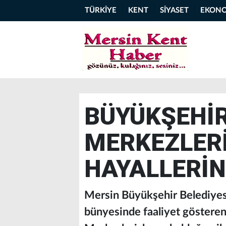
TÜRKİYE
KENT
SİYASET
EKON
BÜYÜKŞEHİ
MERKEZLERİ
HAYALLERİN
Mersin Büyükşehir Belediyesi
bünyesinde faaliyet göstere