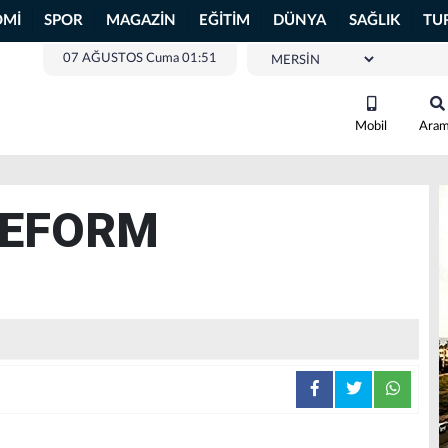
OMİ
SPOR
MAGAZİN
EĞİTİM
DÜNYA
SAĞLIK
TU
07 AĞUSTOS Cuma 01:51
Mobil
Ara
REFORM