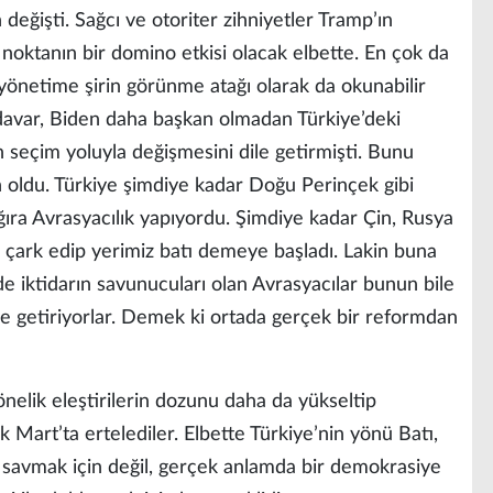
 değişti. Sağcı ve otoriter zihniyetler Tramp’ın
u noktanın bir domino etkisi olacak elbette. En çok da
 yönetime şirin görünme atağı olarak da okunabilir
a davar, Biden daha başkan olmadan Türkiye’deki
ın seçim yoluyla değişmesini dile getirmişti. Bunu
 oldu. Türkiye şimdiye kadar Doğu Perinçek gibi
ğıra Avrasyacılık yapıyordu. Şimdiye kadar Çin, Rusya
n çark edip yerimiz batı demeye başladı. Lakin buna
 iktidarın savunucuları olan Avrasyacılar bunun bile
e getiriyorlar. Demek ki ortada gerçek bir reformdan
nelik eleştirilerin dozunu daha da yükseltip
ik Mart’ta ertelediler. Elbette Türkiye’nin yönü Batı,
k savmak için değil, gerçek anlamda bir demokrasiye