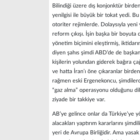
Bilindiği üzere dış konjonktür birden
yenilgisi ile büyük bir tokat yedi. B
otoriter rejimlerde. Dolaysıyla yeni
reform çıkışı. İşin başka bir boyut
yönetim biçimini eleştirmiş, iktidar
diyen şahıs şimdi ABD’de de başkan
kişilerin yolundan giderek bağıra ça
ve hatta İran’ı öne çıkaranlar birde
rağmen eski Ergenekoncu, şimdilerde
“gaz alma” operasyonu olduğunu dil
ziyade bir takkiye var.
AB’ye gelince onlar da Türkiye’ye yö
alacakları yaptırım kararlarını şimdil
yeri de Avrupa Birliğidir. Ama yasa