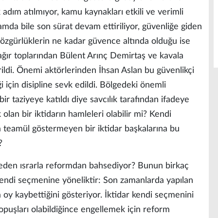
adım atılmıyor, kamu kaynakları etkili ve verimli
amda bile son sürat devam ettiriliyor, güvenliğe giden
e özgürlüklerin ne kadar güvence altında olduğu ise
 ağır toplarından Bülent Arınç Demirtaş ve kavala
tirildi. Önemi aktörlerinden İhsan Aslan bu güvenlikçi
ği için disipline sevk edildi. Bölgedeki önemli
bir taziyeye katıldı diye savcılık tarafından ifadeye
olan bir iktidarın hamleleri olabilir mi? Kendi
 teamül göstermeyen bir iktidar başkalarına bu
?
neden ısrarla reformdan bahsediyor? Bunun birkaç
 kendi seçmenine yöneliktir: Son zamanlarda yapılan
oy kaybettiğini gösteriyor. İktidar kendi seçmenini
puşları olabildiğince engellemek için reform