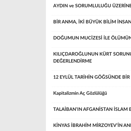
AYDIN ve SORUMLULUĞU ÜZERİN
BİR ANMA, İKİ BÜYÜK BİLİM İNSAN
DOĞUMUN MUCİZESİ İLE ÖLÜMÜN İ
KILIÇDAROĞLUNUN KÜRT SORUNU S
DEĞERLENDİRME
12 EYLÜL TARİHİN GÖĞSÜNDE BİR
Kapitalizmin Aç Gözlülüğü
TALAİBAN’IN AFGANİSTAN İSLAM 
KİNYAS İBRAHİM MİRZOYEV’İN AN