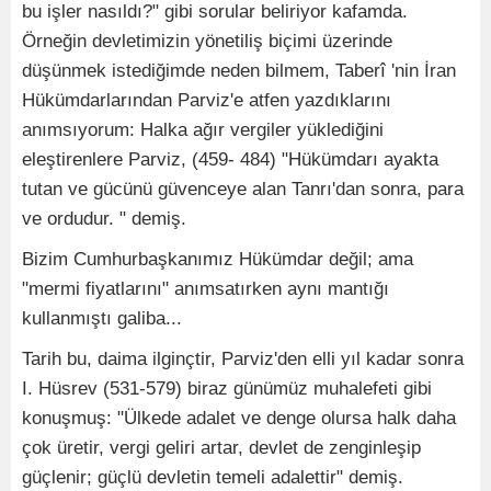
bu işler nasıldı?" gibi sorular beliriyor kafamda.
Örneğin devletimizin yönetiliş biçimi üzerinde
düşünmek istediğimde neden bilmem, Taberî 'nin İran
Hükümdarlarından Parviz'e atfen yazdıklarını
anımsıyorum: Halka ağır vergiler yüklediğini
eleştirenlere Parviz, (459- 484) "Hükümdarı ayakta
tutan ve gücünü güvenceye alan Tanrı'dan sonra, para
ve ordudur. " demiş.
Bizim Cumhurbaşkanımız Hükümdar değil; ama
"mermi fiyatlarını" anımsatırken aynı mantığı
kullanmıştı galiba...
Tarih bu, daima ilginçtir, Parviz'den elli yıl kadar sonra
I. Hüsrev (531-579) biraz günümüz muhalefeti gibi
konuşmuş: "Ülkede adalet ve denge olursa halk daha
çok üretir, vergi geliri artar, devlet de zenginleşip
güçlenir; güçlü devletin temeli adalettir" demiş.