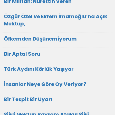
Bir Militan: Nurettin Veren
Özgür Özel ve Ekrem İmamoğlu’na Açık
Mektup,
Öfkemden Düşünemiyorum
Bir Aptal Soru
Türk Aydını Körlük Yaşıyor
İnsanlar Neye Göre Oy Veriyor?
Bir Tespit Bir Uyarı
Şiirli Mektup Bayram Atakul Şiiri