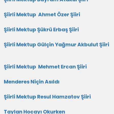
Şiirli Mektup Ahmet Özer Şiiri
Şiirli Mektup Şükrü Erbaş Şiiri
Şiirli Mektup Gülçin Yağmur Akbulut Şiiri
Şiirli Mektup Mehmet Ercan Şiiri
Menderes Niçin Asıldı
Şiirli Mektup Resul Hamzatov Şiiri
Taylan Hocayı Okurken