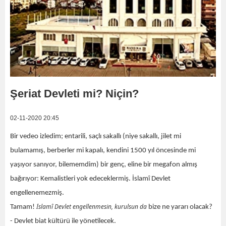
Şeriat Devleti mi? Niçin?
02-11-2020 20:45
Bir
vedeo
izledim; entarili, saçlı sakallı (niye sakallı, jilet mi
bulama
m
ış, berberler mi kapalı, kendini 1500 yıl öncesinde mi
yaşıyor sanıyor, bilememdim) bir genç, eline bir megafon almış
bağırıyor: Kemalistleri yok edeceklermiş. İslamî Devlet
engellenemezmiş.
İslamî Devlet engellenmesin
, kurulsun da
Tamam!
bize ne yararı olacak?
- Devlet biat kültürü ile yönetilecek.