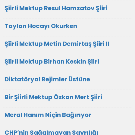
Şiirli Mektup Resul Hamzatov Şiiri
Taylan Hocayı Okurken
Şiirli Mektup Metin Demirtaş Şiiri II
Şiirli Mektup Birhan Keskin Şiiri
Diktatöryal Rejimler Üstüne
Bir Şiirli Mektup Özkan Mert Şiiri
Meral Hanım Niçin Bağırıyor
CHP’nin Sağalmayan Sayrılığı