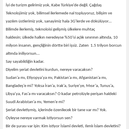
İyi de
turizm gelirimiz yok,
Kabe
Türkiye’de değil. Çağdaş
Teknolojimiz yok, bilimsel ilerlemede nal topluyoruz, bilişim ve
yazılım üstlerimiz yok, sanayimiz hala 3G’lerd
e ve dökülüyor…
Bilimde ilerlemiş,
teknoloisi
gelişmiş ülkelere muhtaç
haldesin;
ülkede halkın neredeyse %50’si açlık sınırının altında, 10
milyon insanın, gençliğinin dörtte biri işsiz.
Z
aten 1
.5
tril
yon borcun
altında iniliyorsun.
..
Say sayabildiğin kadar.
Diyelim şeriat devletini kurdun, nereye varacaksın?
Sudan’a mı, Etiyopya’ya mı, Pakistan’a mı, Afganistan’a mı,
Bangladeş’e mi? Yoksa İran’a, Irak’a, Suriye’ye, Mısır’a, Tunus’a,
Libya’ya, Fas’a mı varacaksın? O kadar petrolüyle perişan haldeki
Suudi Arabistan’a mı, Yemen’e mi?
Şeriat devletiymiş, içlerinde özenilecek bir tane var mı? Yok.
Öyleyse nereye varmak istiyorsun sen?
Bir de şurası var işin: Kim istiyor İslamî devleti, Ilımlı İslam
devletini?