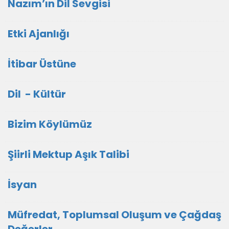
Nazım’ın Dil Sevgisi
Etki Ajanlığı
İtibar Üstüne
Dil - Kültür
Bizim Köylümüz
Şiirli Mektup Aşık Talibi
İsyan
Müfredat, Toplumsal Oluşum ve Çağdaş
Değerler