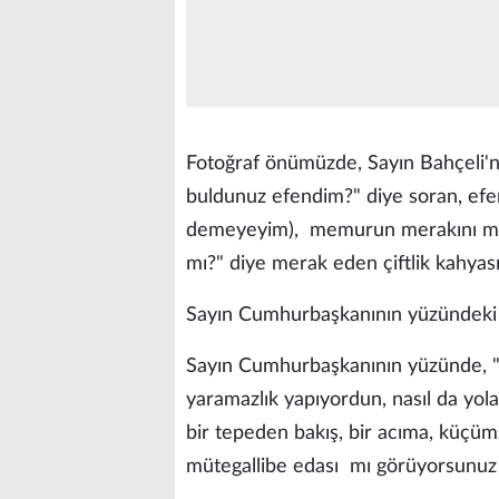
Fotoğraf önümüzde, Sayın Bahçeli'nin 
buldunuz efendim?" diye soran, efe
demeyeyim),
memurun merakını mı
mı?" diye merak eden çiftlik kahya
Sayın Cumhurbaşkanının yüzündeki 
Sayın Cumhurbaşkanının yüzünde, "V
yaramazlık yapıyordun, nasıl da yola
bir tepeden bakış, bir acıma, küç
mütegallibe edası
mı görüyorsunuz 