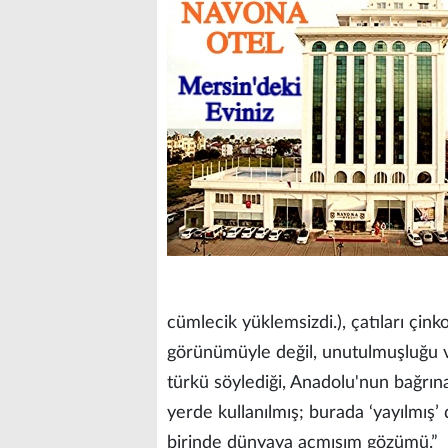
cümlecik yüklemsizdi.), çatıları çink
görünümüyle değil, unutulmuşluğu ve y
türkü söylediği, Anadolu'nun bağrına 
yerde kullanılmış; burada ‘yayılmış
birinde dünyaya açmışım gözümü.”