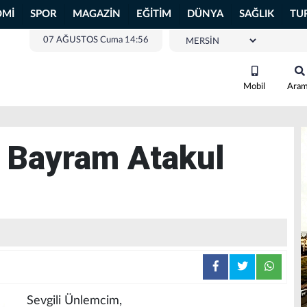
OMİ
SPOR
MAGAZİN
EĞİTİM
DÜNYA
SAĞLIK
TU
07 AĞUSTOS Cuma 14:56
Mobil
Ara
p Bayram Atakul
Sevgili Ünlemcim,