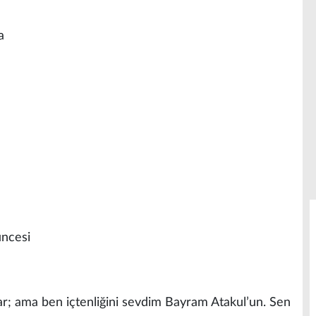
na
üncesi
 var; ama ben içtenliğini sevdim Bayram Atakul’un. Sen