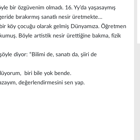
böyle bir özgüvenim olmadı. 16. Yy’da yaşasaymış
 geride bırakırmış sanatlı nesir üretmekte…
bir köy çocuğu olarak gelmiş Dünyamıza. Öğretmen
muş. Böyle artistik nesir ürettiğine bakma, fizik
şöyle diyor: “Bilimi de, sanatı da, şiiri de
öylüyorum, biri bile yok bende.
 yazayım, değerlendirmesini sen yap.