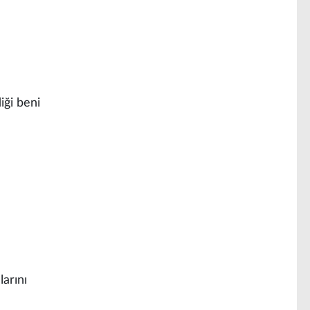
diği beni
alarını