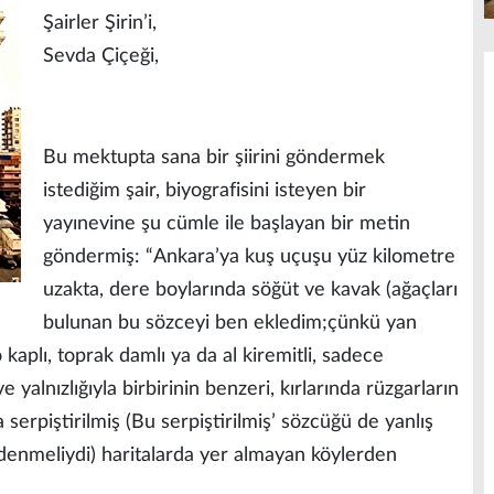
Şairler Şirin’i,
Sevda Çiçeği,
Bu mektupta sana bir şiirini göndermek
istediğim şair, biyografisini isteyen bir
yayınevine şu cümle ile başlayan bir metin
göndermiş: “Ankara’ya kuş uçuşu yüz kilometre
uzakta, dere boylarında söğüt ve kavak (ağaçları
bulunan bu sözceyi ben ekledim;çünkü yan
o kaplı, toprak damlı ya da al kiremitli, sadece
alnızlığıyla birbirinin benzeri, kırlarında rüzgarların
serpiştirilmiş (Bu serpiştirilmiş’ sözcüğü de yanlış
’ denmeliydi) haritalarda yer almayan köylerden