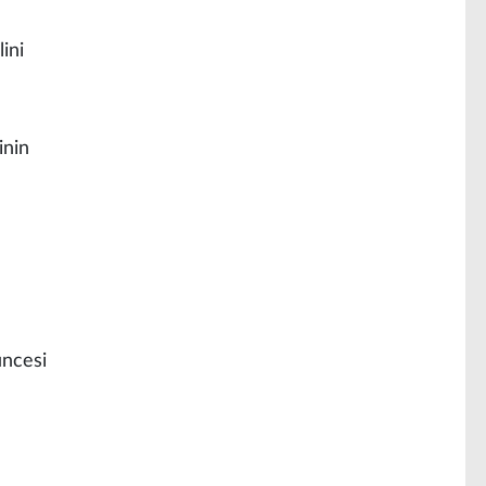
lini
inin
üncesi