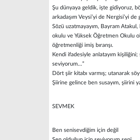
Şu dünyaya geldik, işte gidiyoruz, 
arkadaşım Veysi’yi de Nergisi’yi de
Sözü uzatmayayım, Bayram Atakul, 
okulu ve Yüksek Öğretmen Okulu oku
öğretmenliği imiş bıranşı.
Kendi ifadesiyle anlatayım kişiliğini; 
seviyorum…”
Dört şiir kitabı varmış; utanarak s
Şiirine gelince ben susayım, şiirini
SEVMEK
Ben senisevdiğim için değil
Sen olduğun için seviyorum seni