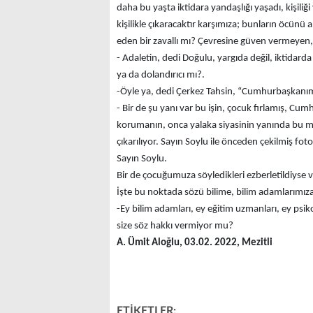
daha bu yaşta iktidara yandaşlığı yaşadı, kişiliğ
kişilikle çıkaracaktır karşımıza; bunların öcünü a
eden bir zavallı mı? Çevresine güven vermeyen
- Adaletin, dedi Doğulu, yargıda değil, iktidarda
ya da dolandırıcı mı?.
-Öyle ya, dedi Çerkez Tahsin, “Cumhurbaşkanı
- Bir de şu yanı var bu işin, çocuk fırlamış, Cu
korumanın, onca yalaka siyasinin yanında bu
çıkarılıyor. Sayın Soylu ile önceden çekilmiş fot
Sayın Soylu.
Bir de çocuğumuza söyledikleri ezberletildiyse 
İşte bu noktada sözü bilime, bilim adamlarımız
-Ey bilim adamları, ey eğitim uzmanları, ey psik
size söz hakkı vermiyor mu?
A. Ümit Aloğlu, 03.02. 2022, Mezitli
ETİKETLER: