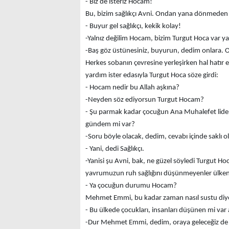
- Biz de isteriz Hocam!
Bu, bizim sağlıkçı Avni. Ondan yana dönmeden 
- Buyur gel sağlıkçı, kekik kolay!
-Yalnız değilim Hocam, bizim Turgut Hoca var y
-Baş göz üstünesiniz, buyurun, dedim onlara. 
Herkes sobanın çevresine yerleşirken hal hatır e
yardım ister edasıyla Turgut Hoca söze girdi:
- Hocam nedir bu Allah aşkına?
-Neyden söz ediyorsun Turgut Hocam?
- Şu parmak kadar çocuğun Ana Muhalefet lide
gündem mi var?
-Soru böyle olacak, dedim, cevabı içinde saklı o
- Yani, dedi Sağlıkçı.
-Yanisi şu Avni, bak, ne güzel söyledi Turgut 
yavrumuzun ruh sağlığını düşünmeyenler ülkenin
- Ya çocuğun durumu Hocam?
Mehmet Emmi, bu kadar zaman nasıl sustu diye
- Bu ülkede çocukları, insanları düşünen mi va
-Dur Mehmet Emmi, dedim, oraya geleceğiz de ş