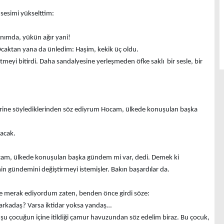
sesimi yükselttim:
anımda, yükün ağır yani!
Ocaktan yana da ünledim: Haşim, kekik üç oldu.
tmeyi bitirdi. Daha sandalyesine yerleşmeden öfke saklı bir sesle, bir
rine söylediklerinden söz ediyrum Hocam, ülkede konuşulan başka
lacak.
Hocam, ülkede konuşulan başka gündem mi var, dedi. Demek ki
 gündemini değiştirmeyi istemişler. Bakın başardılar da.
 merak ediyordum zaten, benden önce girdi söze:
r arkadaş? Varsa iktidar yoksa yandaş…
u çocuğun içine itildiği çamur havuzundan söz edelim biraz. Bu çocuk,