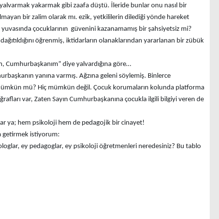
i yalvarmak yakarmak gibi zaafa düştü. İleride bunlar onu nasıl bir
lmayan bir zalim olarak mı. ezik, yetkililerin dilediği yönde hareket
, yuvasında çocuklarının güvenini kazanamamış bir şahsiyetsiz mi?
 dağıtıldığını öğrenmiş, iktidarların olanaklarından yararlanan bir zübük
m, Cumhurbaşkanım” diye yalvardığına göre…
mhurbaşkanın yanına varmış. Ağzına geleni söylemiş. Binlerce
 mümkün mü? Hiç mümkün değil. Çocuk korumaların kolunda platforma
oğrafları var, Zaten Sayın Cumhurbaşkanına çocukla ilgili bilgiyi veren de
var ya; hem psikoloji hem de pedagojik bir cinayet!
a getirmek istiyorum:
ologlar, ey pedagoglar, ey psikoloji öğretmenleri neredesiniz? Bu tablo