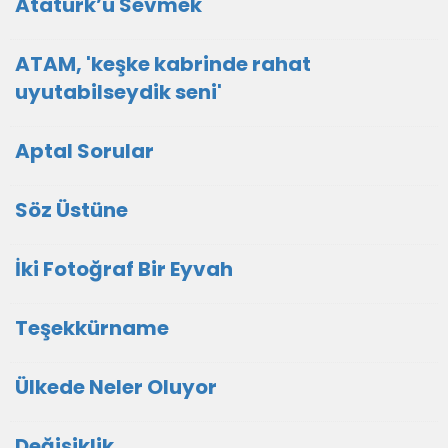
Atatürk’ü Sevmek
ATAM, 'keşke kabrinde rahat
uyutabilseydik seni'
Aptal Sorular
Söz Üstüne
İki Fotoğraf Bir Eyvah
Teşekkürname
Ülkede Neler Oluyor
Değişiklik