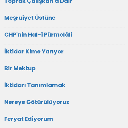
Toprak Çalışkan’a Dair
Meşruiyet Üstüne
CHP'nin Hal-i Pürmelâli
İktidar Kime Yarıyor
Bir Mektup
İktidarı Tanımlamak
Nereye Götürülüyoruz
Feryat Ediyorum