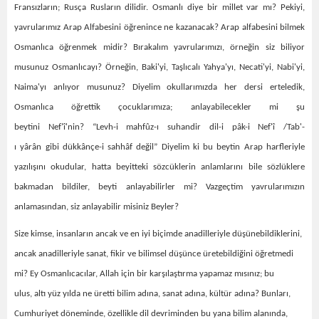
Fransızların; Rusça Rusların dilidir. Osmanlı diye bir millet var mı? Pekiyi,
yavrularımız Arap Alfabesini öğrenince ne kazanacak? Arap alfabesini bilmek
Osmanlıca öğrenmek midir? Bırakalım yavrularımızı, örneğin siz biliyor
musunuz Osmanlıcayı? Örneğin, Baki'yi, Taşlıcalı Yahya'yı, Necati'yi, Nabi'yi,
Naima'yı anlıyor musunuz? Diyelim okullarımızda her dersi erteledik,
Osmanlıca öğrettik çocuklarımıza; anlayabilecekler mi şu
beytini Nef'î'nin? “Levh-i mahfûz-ı suhandir dil-i pâk-i Nef'î /Tab'-
ı yârân gibi dükkânçe-i sahhâf değil” Diyelim ki bu beytin Arap harfleriyle
yazılışını okudular, hatta beyitteki sözcüklerin anlamlarını bile sözlüklere
bakmadan bildiler, beyti anlayabilirler mi? Vazgeçtim yavrularımızın
anlamasından, siz anlayabilir misiniz Beyler?
Size kimse, insanların ancak ve en iyi biçimde anadilleriyle düşünebildiklerini,
ancak anadilleriyle sanat, fikir ve bilimsel düşünce üretebildiğini öğretmedi
mi? Ey Osmanlıcacılar, Allah için bir karşılaştırma yapamaz mısınız; bu
ulus, altı yüz yılda ne üretti bilim adına, sanat adına, kültür adına? Bunları,
Cumhuriyet döneminde, özellikle dil devriminden bu yana bilim alanında,