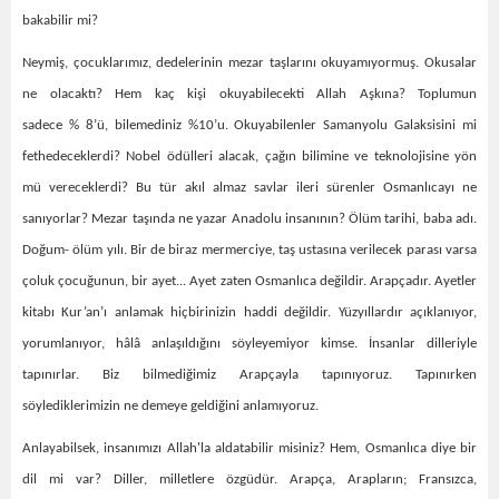
bakabilir mi?
Neymiş, çocuklarımız, dedelerinin mezar taşlarını okuyamıyormuş. Okusalar
ne olacaktı? Hem kaç kişi okuyabilecekti Allah Aşkına? Toplumun
sadece % 8’ü, bilemediniz %10’u. Okuyabilenler Samanyolu Galaksisini mi
fethedeceklerdi? Nobel ödülleri alacak, çağın bilimine ve teknolojisine yön
mü vereceklerdi? Bu tür akıl almaz savlar ileri sürenler Osmanlıcayı ne
sanıyorlar? Mezar taşında ne yazar Anadolu insanının? Ölüm tarihi, baba adı.
Doğum- ölüm yılı. Bir de biraz mermerciye, taş ustasına verilecek parası varsa
çoluk çocuğunun, bir ayet... Ayet zaten Osmanlıca değildir. Arapçadır. Ayetler
kitabı Kur’an’ı anlamak hiçbirinizin haddi değildir. Yüzyıllardır açıklanıyor,
yorumlanıyor, hâlâ anlaşıldığını söyleyemiyor kimse. İnsanlar dilleriyle
tapınırlar. Biz bilmediğimiz Arapçayla tapınıyoruz. Tapınırken
söylediklerimizin ne demeye geldiğini anlamıyoruz.
Anlayabilsek, insanımızı Allah'la aldatabilir misiniz? Hem, Osmanlıca diye bir
dil mi var? Diller, milletlere özgüdür. Arapça, Arapların; Fransızca,