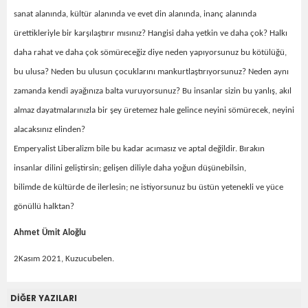
sanat alanında, kültür alanında ve evet din alanında, inanç alanında
ürettikleriyle bir karşılaştırır mısınız? Hangisi daha yetkin ve daha çok? Halkı
daha rahat ve daha çok sömüreceğiz diye neden yapıyorsunuz bu kötülüğü,
bu ulusa? Neden bu ulusun çocuklarını mankurtlaştırıyorsunuz? Neden aynı
zamanda kendi ayağınıza balta vuruyorsunuz? Bu insanlar sizin bu yanlış, akıl
almaz dayatmalarınızla bir şey üretemez hale gelince neyini sömürecek, neyini
alacaksınız elinden?
Emperyalist Liberalizm bile bu kadar acımasız ve aptal değildir. Bırakın
insanlar dilini geliştirsin; gelişen diliyle daha yoğun düşünebilsin,
bilimde de kültürde de ilerlesin; ne istiyorsunuz bu üstün yetenekli ve yüce
gönüllü halktan?
Ahmet Ümit Aloğlu
2Kasım 2021, Kuzucubelen.
DİĞER YAZILARI