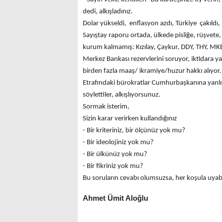
dedi, alkışladınız.
Dolar yükseldi, enflasyon azdı, Türkiye çakıldı, 
Sayıştay raporu ortada, ülkede pisliğe, rüşvete
kurum kalmamış: Kızılay, Çaykur, DDY, THY, MKE
Merkez Bankası rezervlerini soruyor, iktidara yak
birden fazla maaş/ ikramiye/huzur hakkı alıyor. 
Etrafındaki bürokratlar Cumhurbaşkanına yanlış bi
söylettiler, alkışlıyorsunuz.
Sormak isterim,
Sizin karar verirken kullandığınız
- Bir kriteriniz, bir ölçünüz yok mu?
- Bir ideolojiniz yok mu?
- Bir ülkünüz yok mu?
- Bir fikriniz yok mu?
Bu soruların cevabı olumsuzsa, her koşula uyab
Ahmet Ümit Aloğlu