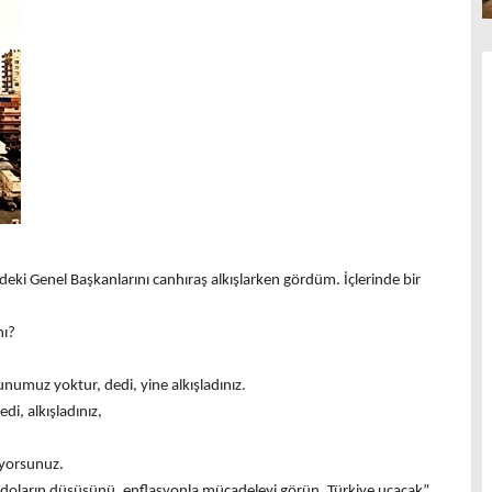
üdeki Genel Başkanlarını canhıraş alkışlarken gördüm. İçlerinde bir
nı?
runumuz yoktur, dedi, yine alkışladınız.
di, alkışladınız,
ıyorsunuz.
in, doların düşüşünü, enflasyonla mücadeleyi görün, Türkiye uçacak”