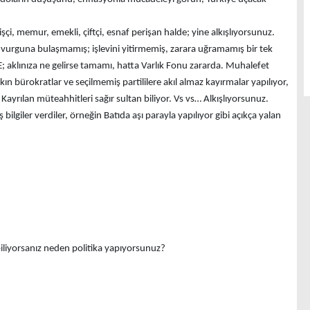
işçi, memur, emekli, çiftçi, esnaf perişan halde; yine alkışlıyorsunuz.
, vurguna bulaşmamış; işlevini yitirmemiş, zarara uğramamış bir tek
; aklınıza ne gelirse tamamı, hatta Varlık Fonu zararda. Muhalefet
ın bürokratlar ve seçilmemiş partililere akıl almaz kayırmalar yapılıyor,
Kayrılan müteahhitleri sağır sultan biliyor. Vs vs… Alkışlıyorsunuz.
lgiler verdiler, örneğin Batıda aşı parayla yapılıyor gibi açıkça yalan
iliyorsanız neden politika yapıyorsunuz?