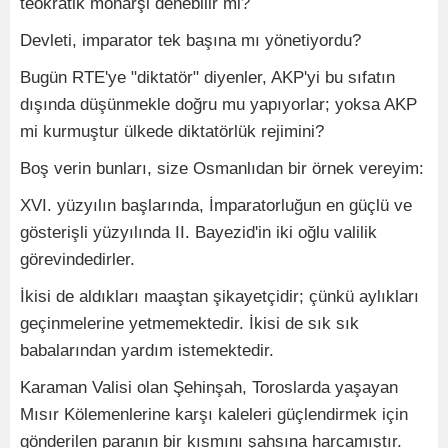
teokratik monarşi denebilir mi?
Devleti, imparator tek başına mı yönetiyordu?
Bugün RTE'ye "diktatör" diyenler, AKP'yi bu sıfatın
dışında düşünmekle doğru mu yapıyorlar; yoksa AKP
mi kurmuştur ülkede diktatörlük rejimini?
Boş verin bunları, size Osmanlıdan bir örnek vereyim:
XVI. yüzyılın başlarında, İmparatorluğun en güçlü ve
gösterişli yüzyılında II. Bayezid'in iki oğlu valilik
görevindedirler.
İkisi de aldıkları maaştan şikayetçidir; çünkü aylıkları
geçinmelerine yetmemektedir. İkisi de sık sık
babalarından yardım istemektedir.
Karaman Valisi olan Şehinşah, Toroslarda yaşayan
Mısır Kölemenlerine karşı kaleleri güçlendirmek için
gönderilen paranın bir kısmını şahsına harcamıştır.