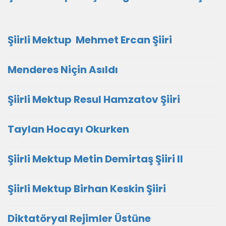
Şiirli Mektup Mehmet Ercan Şiiri
Menderes Niçin Asıldı
Şiirli Mektup Resul Hamzatov Şiiri
Taylan Hocayı Okurken
Şiirli Mektup Metin Demirtaş Şiiri II
Şiirli Mektup Birhan Keskin Şiiri
Diktatöryal Rejimler Üstüne