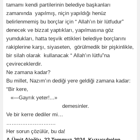
tamamı kendi partilerinin belediye başkanları
zamanında yapılmış, niçin yapıldığı henüz
belirlenmemiş bu borçlar için “ Allah’ın bir lütfudur”
denecek ve bizzat yaptıkları, yapılmasına göz
yumdukları, hatta teşvik ettikleri belediye borçlarını
rakiplerine karşı, siyaseten, görülmedik bir pişkinlikle,
bir silah olarak kullanacak “ Allah’ın lütfu”na
çevireceklerdir.
Ne zamana kadar?
Bu millet, Nazım’ın dediği yere geldiği zamana kadar:
“Bir kere,
«—Gayrık yeter!...»
demesinler.
Ve bir kerre dediler mi…
……………………….
Her sorun çözülür, bu da!
A.Ümit Aloğlu, 22 Temmuz 2024, Kuzucubelen