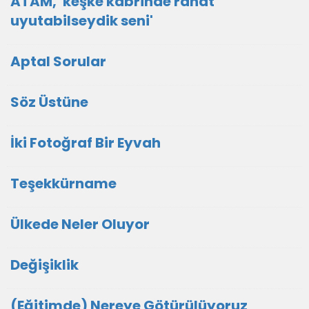
ATAM, 'keşke kabrinde rahat
uyutabilseydik seni'
Aptal Sorular
Söz Üstüne
İki Fotoğraf Bir Eyvah
Teşekkürname
Ülkede Neler Oluyor
Değişiklik
(Eğitimde) Nereye Götürülüyoruz