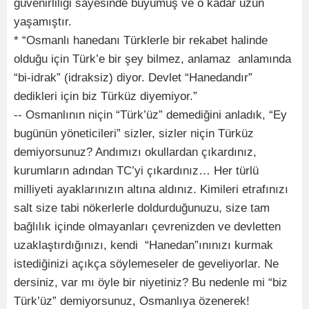
güvenirliliği sayesinde büyümüş ve o kadar uzun
yaşamıştır.
* “Osmanlı hanedanı Türklerle bir rekabet halinde
olduğu için Türk’e bir şey bilmez, anlamaz anlamında
“bi-idrak” (idraksiz) diyor. Devlet “Hanedandır”
dedikleri için biz Türküz diyemiyor.”
-- Osmanlının niçin “Türk’üz” demediğini anladık, “Ey
bugünün yöneticileri” sizler, sizler niçin Türküz
demiyorsunuz? Andımızı okullardan çıkardınız,
kurumların adından TC’yi çıkardınız… Her türlü
milliyeti ayaklarınızın altına aldınız. Kimileri etrafınızı
salt size tabi nökerlerle doldurduğunuzu, size tam
bağlılık içinde olmayanları çevrenizden ve devletten
uzaklaştırdığınızı, kendi “Hanedan”ınınızı kurmak
istediğinizi açıkça söylemeseler de geveliyorlar. Ne
dersiniz, var mı öyle bir niyetiniz? Bu nedenle mi “biz
Türk’üz” demiyorsunuz, Osmanlıya özenerek!