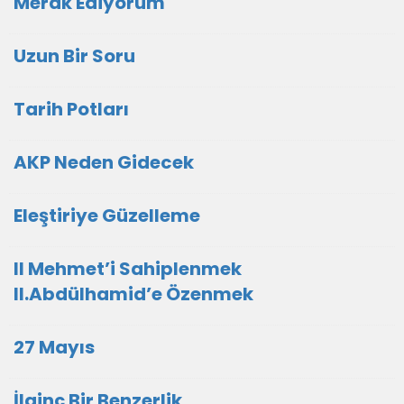
Merak Ediyorum
Uzun Bir Soru
Tarih Potları
AKP Neden Gidecek
Eleştiriye Güzelleme
II Mehmet’i Sahiplenmek
II.Abdülhamid’e Özenmek
27 Mayıs
İlginç Bir Benzerlik