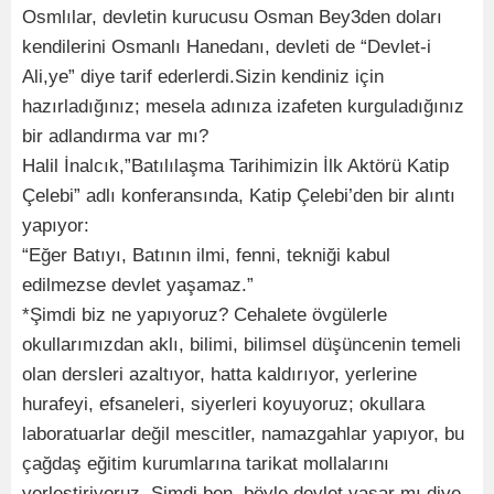
Osmlılar, devletin kurucusu Osman Bey3den doları
kendilerini Osmanlı Hanedanı, devleti de “Devlet-i
Ali,ye” diye tarif ederlerdi.Sizin kendiniz için
hazırladığınız; mesela adınıza izafeten kurguladığınız
bir adlandırma var mı?
Halil İnalcık,”Batılılaşma Tarihimizin İlk Aktörü Katip
Çelebi” adlı konferansında, Katip Çelebi’den bir alıntı
yapıyor:
“Eğer Batıyı, Batının ilmi, fenni, tekniği kabul
edilmezse devlet yaşamaz.”
*Şimdi biz ne yapıyoruz? Cehalete övgülerle
okullarımızdan aklı, bilimi, bilimsel düşüncenin temeli
olan dersleri azaltıyor, hatta kaldırıyor, yerlerine
hurafeyi, efsaneleri, siyerleri koyuyoruz; okullara
laboratuarlar değil mescitler, namazgahlar yapıyor, bu
çağdaş eğitim kurumlarına tarikat mollalarını
yerleştiriyoruz. Şimdi ben, böyle devlet yaşar mı diye