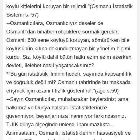
köylü kitlelerini koruyan bir rejimdi.”(Osmanlı İstatistik
Sistemi s. 57)
--Osmanlıcılara, Osmanlıcıyız deseler de
Osmanlı’dan bihaber robotiklere sormak gerekir;
Osmanlı 600 sene köylüyü koruyan, sömürürken bile
köylüsünün kılına dokundurtmayan bir yönetim biçimi
kurdu. Siz, köylü dahil bütün halkı ezim ezim ezerken
devleti, ilelebet nasıl yaşatacaksınız?
*”Bu gün istatistik ilminin hedefi, sayımda kapsamlılık
ve doğruluk değil mi? Osmanlı tahririnde bu maksada
erişmek için azami titizlik gösterilirdi.”(age.s.59)
--Sayın Osmanlıcılar, muhafazakar beylersiniz; ama
halkımız ve Dünya halkları istatistiklerinize
güvenmiyor, beyanlarınıza inanmıyor farkındasınız.
TUİK dünya ölçeğinde ünlendi inanılmazlıkta…
Anımsatalım, Osmanlı, istatistiklerinin hassasiyeti ve